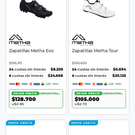
Zapatillas Metha Evo
Zapatillas Metha Tour
$196.911
$160.650
24
$8.205
24
$6.694
cuotas sin interés
cuotas sin interés
6
$24.668
6
$20.125
cuotas sin interés
cuotas sin interés
MEJOR PRECIO
CONTADO/TRANSF.
MEJOR PRECIO
CONTADO/TRANSF.
$128.700
$105.000
u$d 86
u$d 70
ENVÍO GRATIS
ENVÍO GRATIS