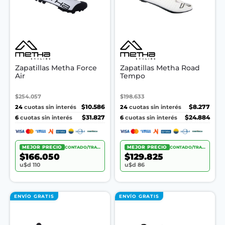
Zapatillas Metha Force
Zapatillas Metha Road
Air
Tempo
$254.057
$198.633
24
$10.586
24
$8.277
cuotas sin interés
cuotas sin interés
6
$31.827
6
$24.884
cuotas sin interés
cuotas sin interés
MEJOR PRECIO
CONTADO/TRANSF.
MEJOR PRECIO
CONTADO/TRANSF.
$166.050
$129.825
u$d 110
u$d 86
ENVÍO GRATIS
ENVÍO GRATIS