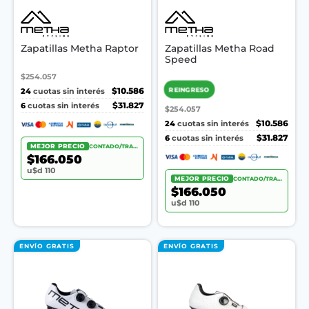
Zapatillas Metha Raptor
Zapatillas Metha Road
Speed
$254.057
REINGRESO
24
$10.586
cuotas sin interés
6
$31.827
cuotas sin interés
$254.057
24
$10.586
cuotas sin interés
6
$31.827
cuotas sin interés
MEJOR PRECIO
CONTADO/TRANSF.
$166.050
u$d 110
MEJOR PRECIO
CONTADO/TRANSF.
$166.050
u$d 110
ENVÍO GRATIS
ENVÍO GRATIS