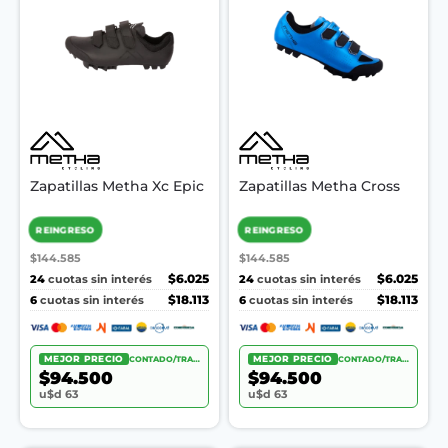
Zapatillas Metha Xc Epic
Zapatillas Metha Cross
REINGRESO
REINGRESO
$144.585
$144.585
24
$6.025
24
$6.025
cuotas sin interés
cuotas sin interés
6
$18.113
6
$18.113
cuotas sin interés
cuotas sin interés
MEJOR PRECIO
CONTADO/TRANSF.
MEJOR PRECIO
CONTADO/TRANSF.
$94.500
$94.500
u$d 63
u$d 63