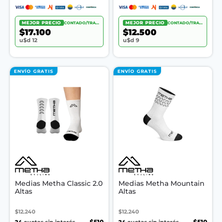
MEJOR PRECIO
CONTADO/TRANSF.
MEJOR PRECIO
CONTADO/TRANSF.
$17.100
$12.500
u$d 12
u$d 9
ENVÍO GRATIS
ENVÍO GRATIS
Medias Metha Classic 2.0
Medias Metha Mountain
Altas
Altas
$12.240
$12.240
24
$510
24
$510