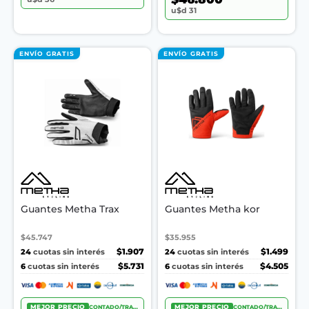
u$d 31
ENVÍO GRATIS
ENVÍO GRATIS
Guantes Metha Trax
Guantes Metha kor
$45.747
$35.955
24
$1.907
24
$1.499
cuotas sin interés
cuotas sin interés
6
$5.731
6
$4.505
cuotas sin interés
cuotas sin interés
MEJOR PRECIO
CONTADO/TRANSF.
MEJOR PRECIO
CONTADO/TRANSF.