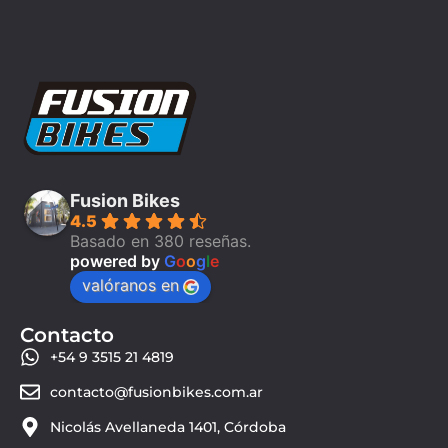
Fusion Bikes
4.5
Basado en 380 reseñas.
powered by
G
o
o
g
l
e
valóranos en
Contacto
+54 9 3515 21 4819
contacto@fusionbikes.com.ar
Nicolás Avellaneda 1401, Córdoba