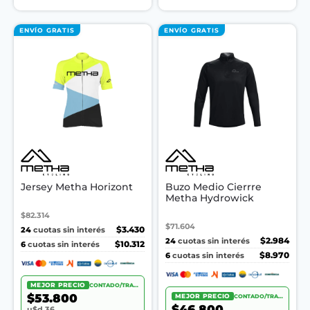
ENVÍO GRATIS
ENVÍO GRATIS
Jersey Metha Horizont
Buzo Medio Cierrre
Metha Hydrowick
$82.314
$71.604
24
$3.430
cuotas sin interés
24
$2.984
cuotas sin interés
6
$10.312
cuotas sin interés
6
$8.970
cuotas sin interés
MEJOR PRECIO
CONTADO/TRANSF.
$53.800
MEJOR PRECIO
CONTADO/TRANSF.
$46.800
u$d 36