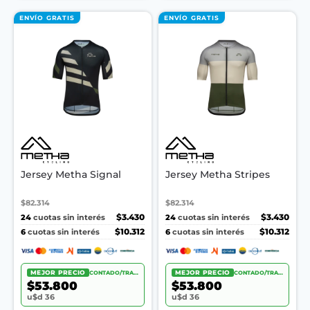
ENVÍO GRATIS
ENVÍO GRATIS
Jersey Metha Signal
Jersey Metha Stripes
$82.314
$82.314
24
$3.430
24
$3.430
cuotas sin interés
cuotas sin interés
6
$10.312
6
$10.312
cuotas sin interés
cuotas sin interés
MEJOR PRECIO
CONTADO/TRANSF.
MEJOR PRECIO
CONTADO/TRANSF.
$53.800
$53.800
u$d 36
u$d 36