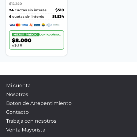
$12.240
24
$510
cuotas sin interés
6
$1.534
cuotas sin interés
MEJOR PRECIO
CONTADO/TRANSF.
$8.000
u$d 6
Mi cuenta
Nosotros
Boton de Arrepentimiento
Contacto
Trabaja con nosotros
Venta Mayorista