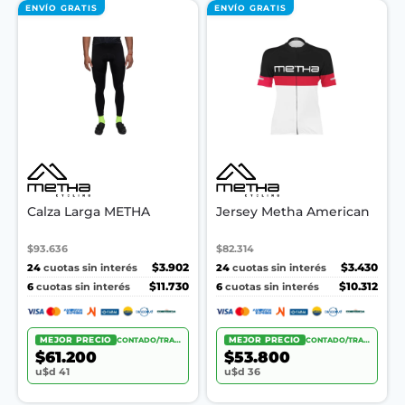
ENVÍO GRATIS
ENVÍO GRATIS
Calza Larga METHA
Jersey Metha American
$93.636
$82.314
24
$3.902
24
$3.430
cuotas sin interés
cuotas sin interés
6
$11.730
6
$10.312
cuotas sin interés
cuotas sin interés
MEJOR PRECIO
CONTADO/TRANSF.
MEJOR PRECIO
CONTADO/TRANSF.
$61.200
$53.800
u$d 41
u$d 36