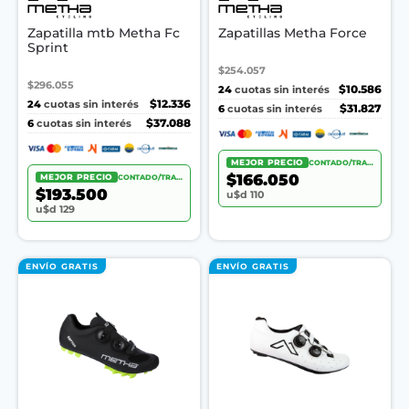
Zapatilla mtb Metha Fc
Zapatillas Metha Force
Sprint
$254.057
$296.055
24
$10.586
cuotas sin interés
24
$12.336
cuotas sin interés
6
$31.827
cuotas sin interés
6
$37.088
cuotas sin interés
MEJOR PRECIO
CONTADO/TRANSF.
$166.050
MEJOR PRECIO
CONTADO/TRANSF.
$193.500
u$d 110
u$d 129
ENVÍO GRATIS
ENVÍO GRATIS