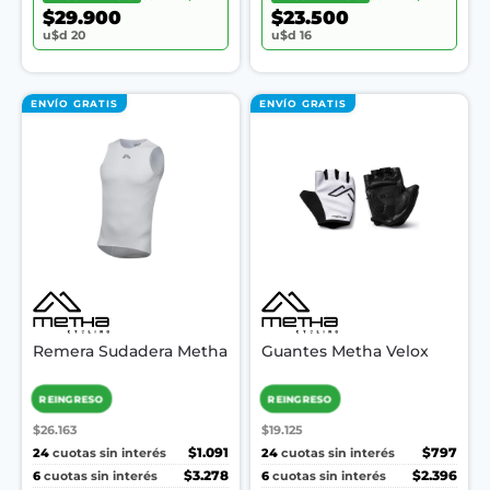
$29.900
$23.500
u$d 20
u$d 16
ENVÍO GRATIS
ENVÍO GRATIS
Remera Sudadera Metha
Guantes Metha Velox
REINGRESO
REINGRESO
$26.163
$19.125
24
$1.091
24
$797
cuotas sin interés
cuotas sin interés
6
$3.278
6
$2.396
cuotas sin interés
cuotas sin interés