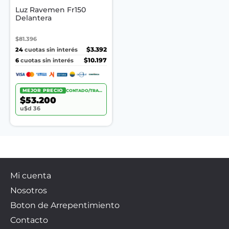
Luz Ravemen Fr150
Delantera
$81.396
24
$3.392
cuotas sin interés
6
$10.197
cuotas sin interés
MEJOR PRECIO
CONTADO/TRANSF.
$53.200
u$d 36
Mi cuenta
Nosotros
Boton de Arrepentimiento
Contacto