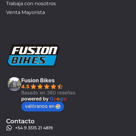
Trabaja con nosotros
Venta Mayorista
Fusion Bikes
4.5
Basado en 380 reseñas.
powered by
G
o
o
g
l
e
valóranos en
Contacto
+54 9 3515 21 4819