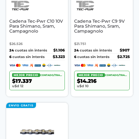
Cadena Tec-Pwr C10 10V
Cadena Tec-Pwr C9 9V
Para Shimano, Sram,
Para Shimano, Sram,
Campagnolo
Campagnolo
$26.526
$21.751
24
$1.106
24
$907
cuotas sin interés
cuotas sin interés
6
$3.323
6
$2.725
cuotas sin interés
cuotas sin interés
MEJOR PRECIO
CONTADO/TRANSF.
MEJOR PRECIO
CONTADO/TRANSF.
$17.337
$14.216
u$d 12
u$d 10
ENVÍO GRATIS