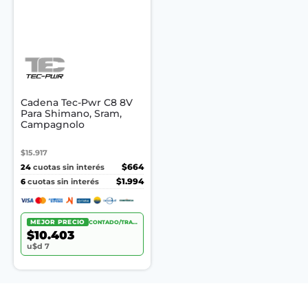
Cadena Tec-Pwr C8 8V
Para Shimano, Sram,
Campagnolo
$15.917
24
$664
cuotas sin interés
6
$1.994
cuotas sin interés
MEJOR PRECIO
CONTADO/TRANSF.
$10.403
u$d 7