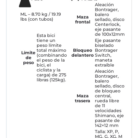
Aleación
Bontrager,
ML – 8.70 kg / 19.19
balero
Maza
lbs (con tubos)
sellado, disco
frontal
Centerlock,
eje pasante
de 100x12mm
Esta bici
Eje pasante
tiene un
biselado
peso límite
Bloqueo
Bontrager
total máximo
Límite
delantero
Switch,
(combinando
de
maneta
el peso de la
peso
extraíble
bici, el
ciclista y la
Aleación
carga) de 275
Bontrager,
libras (125kg).
balero
sellado, disco
de bloqueo
Maza
central,
trasera
rueda libre
de 11
velocidades
Shimano, eje
pasante de
142×12 mm
Talla: XP, P,
MG, G, XG, M