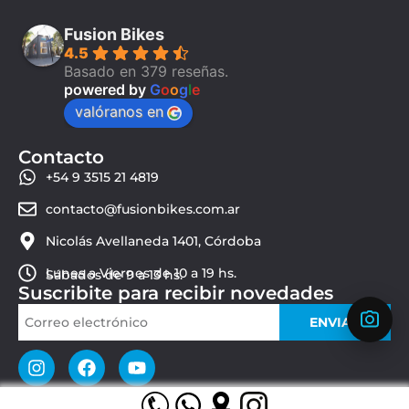
Fusion Bikes
4.5
Basado en 379 reseñas.
powered by
G
o
o
g
l
e
valóranos en
Contacto
+54 9 3515 21 4819
contacto@fusionbikes.com.ar
Nicolás Avellaneda 1401, Córdoba
Lunes a Viernes de 10 a 19 hs.
Sábados de 9 a 13 hs.
Suscribite para recibir novedades
ENVIAR