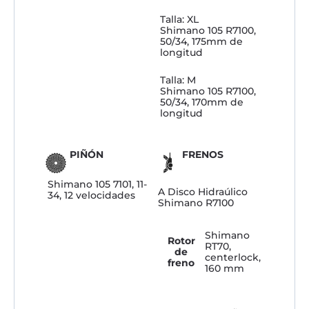
Talla: XL
Shimano 105 R7100,
50/34, 175mm de
longitud
Talla: M
Shimano 105 R7100,
50/34, 170mm de
longitud
PIÑÓN
FRENOS
Shimano 105 7101, 11-
A Disco Hidraúlico
34, 12 velocidades
Shimano R7100
Shimano
Rotor
RT70,
de
centerlock,
freno
160 mm