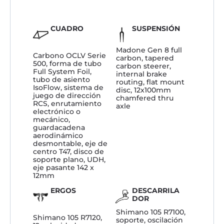
CUADRO
SUSPENSIÓN
Madone Gen 8 full
Carbono OCLV Serie
carbon, tapered
500, forma de tubo
carbon steerer,
Full System Foil,
internal brake
tubo de asiento
routing, flat mount
IsoFlow, sistema de
disc, 12x100mm
juego de dirección
chamfered thru
RCS, enrutamiento
axle
electrónico o
mecánico,
guardacadena
aerodinámico
desmontable, eje de
centro T47, disco de
soporte plano, UDH,
eje pasante 142 x
12mm
ERGOS
DESCARRILA
DOR
Shimano 105 R7100,
Shimano 105 R7120,
soporte, oscilación