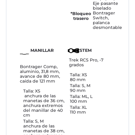
Eje pasante
biselado
Bontrager
*Bloqueo
Switch,
trasero
palanca
desmontable
MANILLAR
STEM
Trek RCS Pro, -7
grados
Bontrager Comp,
aluminio, 31,8 mm,
Talla: XS
avance de 80 mm,
80 mm
caída de 121 mm
Talla: S, M
90 mm
Talla: XS
anchura de las
Talla: ML, L
manetas de 36 cm,
100 mm
anchura extremos
Talla: XL
del manillar de 40
110 mm
cm
Talla: S, M
anchura de las
manetas de 38 cm,