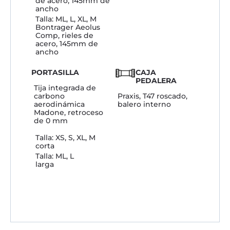
de acero, 145mm de
ancho
Talla: ML, L, XL, M
Bontrager Aeolus
Comp, rieles de
acero, 145mm de
ancho
PORTASILLA
CAJA
PEDALERA
Tija integrada de
carbono
Praxis, T47 roscado,
aerodinámica
balero interno
Madone, retroceso
de 0 mm
Talla: XS, S, XL, M
corta
Talla: ML, L
larga