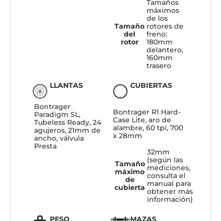
Tamaños
máximos
de los
Tamaño
rotores de
del
freno:
rotor
180mm
delantero,
160mm
trasero
LLANTAS
CUBIERTAS
Bontrager
Bontrager R1 Hard-
Paradigm SL,
Case Lite, aro de
Tubeless Ready, 24
alambre, 60 tpi, 700
agujeros, 21mm de
x 28mm
ancho, válvula
Presta
32mm
(según las
Tamaño
mediciones,
máximo
consulta el
de
manual para
cubierta
obtener más
información)
PESO
MAZAS