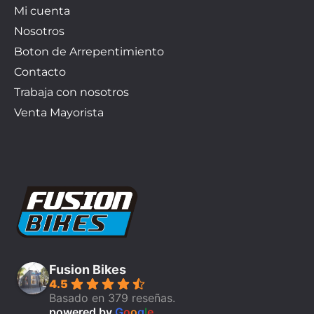
Mi cuenta
Nosotros
Boton de Arrepentimiento
Contacto
Trabaja con nosotros
Venta Mayorista
Fusion Bikes
4.5
Basado en 379 reseñas.
powered by
G
o
o
g
l
e