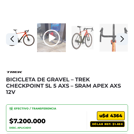
BICICLETA DE GRAVEL – TREK
CHECKPOINT SL 5 AXS – SRAM APEX AXS
12V
EFECTIVO / TRANSFERENCIA
u$d 4364
$7.200.000
DÓLAR REF: $1.650
DESC. APLICADO