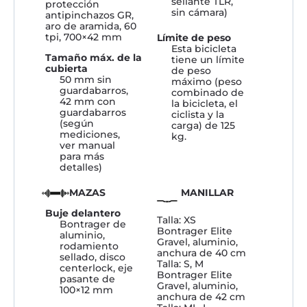
sellante TLR,
protección
sin cámara)
antipinchazos GR,
aro de aramida, 60
tpi, 700×42 mm
Límite de peso
Esta bicicleta
Tamaño máx. de la
tiene un límite
cubierta
de peso
50 mm sin
máximo (peso
guardabarros,
combinado de
42 mm con
la bicicleta, el
guardabarros
ciclista y la
(según
carga) de 125
mediciones,
kg.
ver manual
para más
detalles)
MAZAS
MANILLAR
Buje delantero
Talla: XS
Bontrager de
Bontrager Elite
aluminio,
Gravel, aluminio,
rodamiento
anchura de 40 cm
sellado, disco
Talla: S, M
centerlock, eje
Bontrager Elite
pasante de
Gravel, aluminio,
100×12 mm
anchura de 42 cm