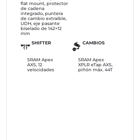
flat mount, protector
de cadena
integrado, puntera
de cambio extraíble,
UDH, eje pasante
biselado de 142×12
mm
SHIFTER
CAMBIOS
SRAM Apex
SRAM Apex
AXS, 12
XPLR eTap AXS,
velocidades
piñón máx. 44T