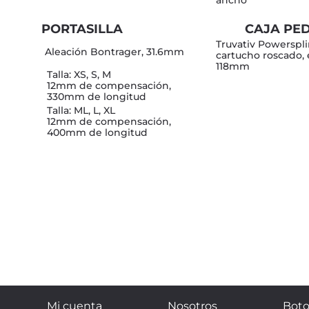
PORTASILLA
CAJA PE
Truvativ Powerspl
Aleación Bontrager, 31.6mm
cartucho roscado, 
118mm
Talla: XS, S, M
12mm de compensación,
330mm de longitud
Talla: ML, L, XL
12mm de compensación,
400mm de longitud
Mi cuenta
Nosotros
Boto