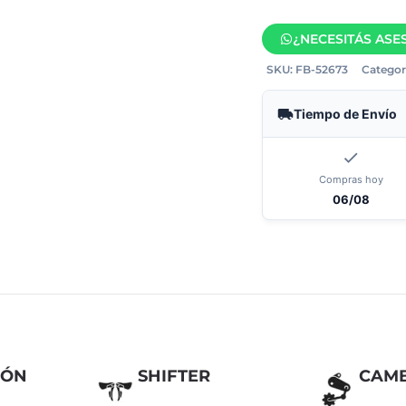
¿NECESITÁS AS
SKU:
FB-52673
Categor
Tiempo de Envío
Compras hoy
06/08
IÓN
SHIFTER
CAMB