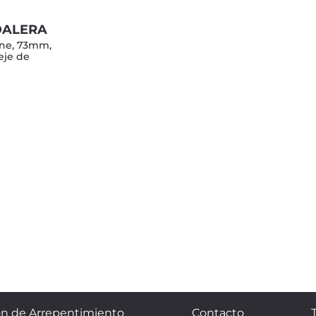
DALERA
ine, 73mm,
eje de
n de Arrepentimiento
Contacto