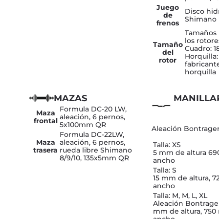
Juego
Disco hid
de
Shimano
frenos
Tamaños
los rotore
Tamaño
Cuadro: 
del
Horquilla:
rotor
fabricant
horquilla
MAZAS
MANILLA
Formula DC-20 LW,
Maza
aleación, 6 pernos,
frontal
5x100mm QR
Aleación Bontrager
Formula DC-22LW,
Maza
aleación, 6 pernos,
Talla: XS
trasera
rueda libre Shimano
5 mm de altura 6
8/9/10, 135x5mm QR
ancho
Talla: S
15 mm de altura, 
ancho
Talla: M, M, L, XL
Aleación Bontrager
mm de altura, 75
ancho