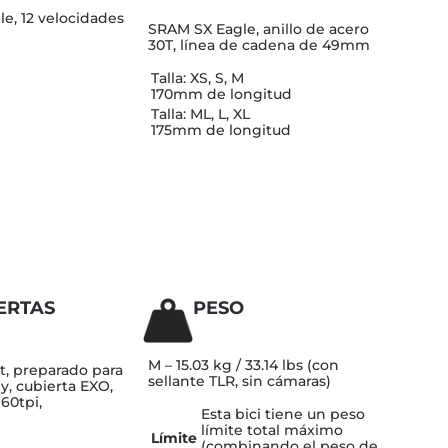
e, 12 velocidades
SRAM SX Eagle, anillo de acero
30T, línea de cadena de 49mm
Talla: XS, S, M
170mm de longitud
Talla: ML, L, XL
175mm de longitud
ERTAS
PESO
M – 15.03 kg / 33.14 lbs (con
t, preparado para
sellante TLR, sin cámaras)
y, cubierta EXO,
 60tpi,
Esta bici tiene un peso
límite total máximo
Límite
(combinando el peso de