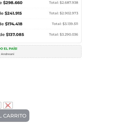
de
$298.660
Total: $2.687.938
 de
$241.915
Total: $2.902.973
 de
$174.418
Total: $3.139.511
 de
$137.085
Total: $3.290.036
O EL PAÍS!
r Andreani
XL
L CARRITO