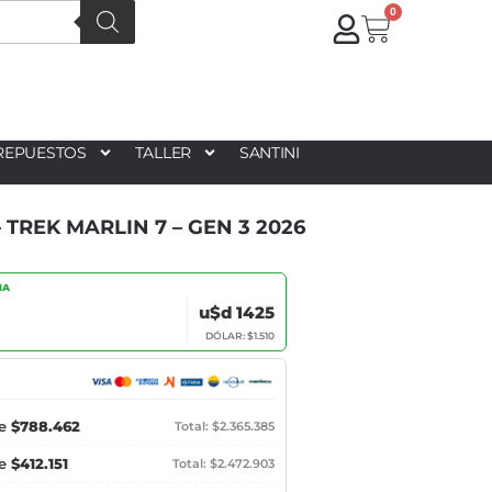
0
REPUESTOS
TALLER
SANTINI
 TREK MARLIN 7 – GEN 3 2026
IA
u$d 1425
DÓLAR: $1.510
de
$788.462
Total: $2.365.385
de
$412.151
Total: $2.472.903