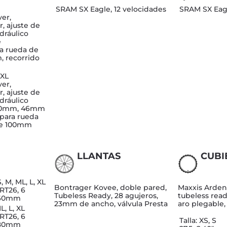
SRAM SX Eagle, 12 velocidades
SRAM SX Eagl
er,
r, ajuste de
dráulico
e
a rueda de
, recorrido
XXL
er,
r, ajuste de
dráulico
100mm, 46mm
para rueda
 de 100mm
LLANTAS
CUBI
S, M, ML, L, XL
Bontrager Kovee, doble pared,
Maxxis Arden
RT26, 6
Tubeless Ready, 28 agujeros,
tubeless read
160mm
23mm de ancho, válvula Presta
aro plegable,
L, L, XL
RT26, 6
Talla: XS, S
180mm