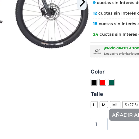
9
cuotas sin Interés 
12
cuotas sin Interés
18
cuotas sin Interés
24
cuotas sin Interés
¡ENVÍO GRATIS A TOD
Despacho prioritario po
Color
Talle
L
M
ML
S (27,5)
AÑADIR A