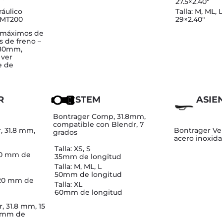
27.5×2.40″
ráulico
Talla: M, ML, 
 MT200
29×2.40″
 máximos de
s de freno –
180mm,
 ver
e de
R
STEM
ASIE
Bontrager Comp, 31.8mm,
compatible con Blendr, 7
, 31.8 mm,
Bontrager Ver
grados
acero inoxid
Talla: XS, S
90 mm de
35mm de longitud
Talla: M, ML, L
50mm de longitud
720 mm de
Talla: XL
60mm de longitud
, 31.8 mm, 15
0 mm de