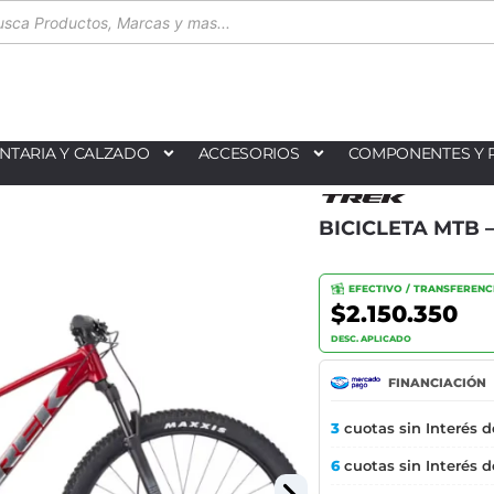
NTARIA Y CALZADO
ACCESORIOS
COMPONENTES Y 
BICICLETA MTB –
EFECTIVO / TRANSFERENC
$2.150.350
DESC. APLICADO
FINANCIACIÓN
3
cuotas sin Interés 
6
cuotas sin Interés 