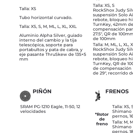
Talla: XS, S
Talla: XS
RockShox Judy Silv
suspensión Solo Ai
Tubo horizontal curvado.
rebote, bloqueo hi
TurnKey, 42mm d
Talla: XS, S, M, ML, L, XL, XXL
compensación par
27.5″, QR de 100mm
Aluminio Alpha Silver, guiado
de 100mm
interno del cambio y la tija
Talla: M, ML, L, XL, 
telescópica, soporte para
RockShox Judy Silv
portabultos y pata de cabra, y
suspensión Solo Ai
eje pasante ThruSkew de 135×5
rebote, bloqueo hi
mm
TurnKey, QR de 
de compensación 
de 29″, recorrido
PIÑÓN
FRENOS
SRAM PG-1210 Eagle, 11-50, 12
Talla: XS, 
velocidades
Shimano 
*Rotor
pernos, 
de
Talla: M, M
freno
Shimano 
pernos, 