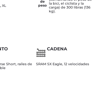
de
la bici, el ciclista y la
peso
L, XL
carga) de 300 libras (136
kg).
NTO
CADENA
se Short, raíles de
SRAM SX Eagle, 12 velocidades
able