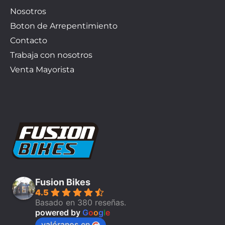
Nosotros
Boton de Arrepentimiento
Contacto
Trabaja con nosotros
Venta Mayorista
Fusion Bikes
4.5
Basado en 380 reseñas.
powered by
G
o
o
g
l
e
valóranos en