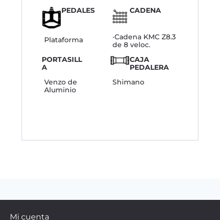
PEDALES
CADENA
·Cadena KMC Z8.3
Plataforma
de 8 veloc.
PORTASILL
CAJA
A
PEDALERA
Venzo de
Shimano
Aluminio
Mi cuenta