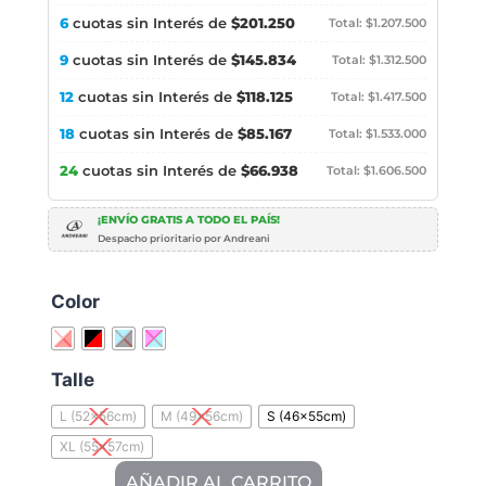
6
cuotas sin Interés de
$201.250
Total: $1.207.500
9
cuotas sin Interés de
$145.834
Total: $1.312.500
12
cuotas sin Interés de
$118.125
Total: $1.417.500
18
cuotas sin Interés de
$85.167
Total: $1.533.000
24
cuotas sin Interés de
$66.938
Total: $1.606.500
¡ENVÍO GRATIS A TODO EL PAÍS!
Despacho prioritario por Andreani
Color
Talle
L (52x56cm)
M (49x56cm)
S (46x55cm)
XL (55x57cm)
AÑADIR AL CARRITO