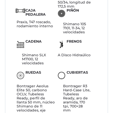
50/34, longitud de
172,5 mm
CAJA
PIÑÓN
PEDALERA
Praxis, T47 roscado,
Shimano 105
rodamiento interno
7101, 11-34, 12
velocidades
CADENA
FRENOS
Shimano SLX
A Disco Hidraúlico
M7100, 12
velocidades
RUEDAS
CUBIERTAS
Bontrager Aeolus
Bontrager R3
Elite 50, carbono
Hard-Case Lite,
OCLV, Tubeless
Tubeless
Ready, perfil de
Ready, aro de
llanta 50 mm, núcleo
aramida, 170
Shimano de 11
tpi, 700×28
velocidades, eje
mm