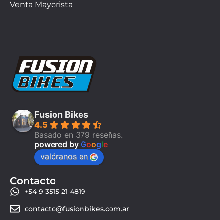
Venta Mayorista
Fusion Bikes
4.5
Basado en 379 reseñas.
powered by
G
o
o
g
l
e
valóranos en
Contacto
+54 9 3515 21 4819
contacto@fusionbikes.com.ar