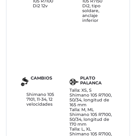
105 R7100
105 R7150
Di2 12v
Di2, tipo
soldare,
anclaje
inferior
CAMBIOS
PLATO
PALANCA
Talla: XS, S
Shimano 105
Shimano 105 R7100,
7101, 11-34, 12
50/34, longitud de
velocidades
165 mm
Talla: M, ML
Shimano 105 R7100,
50/34, longitud de
170 mm
Talla: L, XL
Shimano 105 R7100,