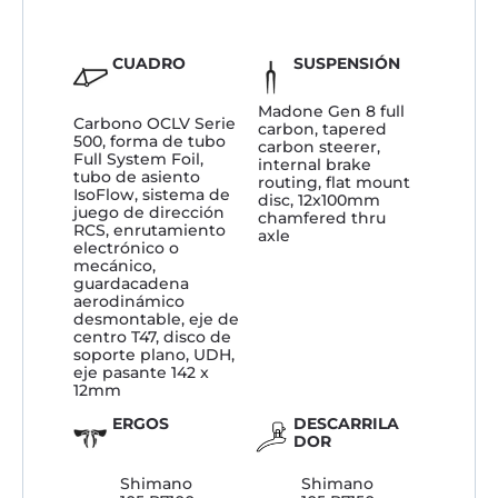
CUADRO
SUSPENSIÓN
Madone Gen 8 full
Carbono OCLV Serie
carbon, tapered
500, forma de tubo
carbon steerer,
Full System Foil,
internal brake
tubo de asiento
routing, flat mount
IsoFlow, sistema de
disc, 12x100mm
juego de dirección
chamfered thru
RCS, enrutamiento
axle
electrónico o
mecánico,
guardacadena
aerodinámico
desmontable, eje de
centro T47, disco de
soporte plano, UDH,
eje pasante 142 x
12mm
ERGOS
DESCARRILA
DOR
Shimano
Shimano