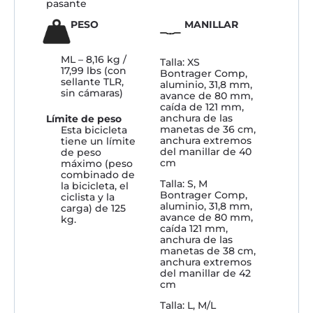
pasante
PESO
MANILLAR
ML – 8,16 kg /
Talla: XS
17,99 lbs (con
Bontrager Comp,
sellante TLR,
aluminio, 31,8 mm,
sin cámaras)
avance de 80 mm,
caída de 121 mm,
anchura de las
Límite de peso
manetas de 36 cm,
Esta bicicleta
anchura extremos
tiene un límite
del manillar de 40
de peso
cm
máximo (peso
combinado de
Talla: S, M
la bicicleta, el
Bontrager Comp,
ciclista y la
aluminio, 31,8 mm,
carga) de 125
avance de 80 mm,
kg.
caída 121 mm,
anchura de las
manetas de 38 cm,
anchura extremos
del manillar de 42
cm
Talla: L, M/L