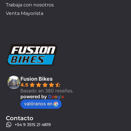
Trabaja con nosotros
Venta Mayorista
Fusion Bikes
4.5
Basado en 380 reseñas.
powered by
G
o
o
g
l
e
valóranos en
Contacto
+54 9 3515 21 4819