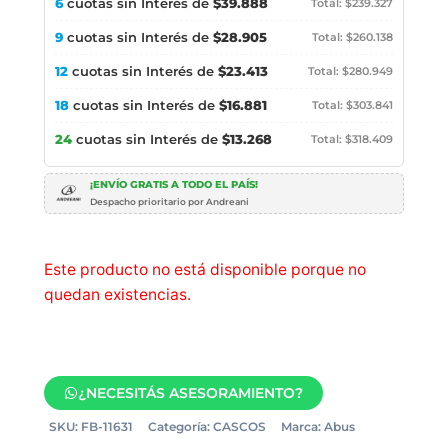
6
cuotas sin Interés de
$39.888
Total: $239.327
9
cuotas sin Interés de
$28.905
Total: $260.138
12
cuotas sin Interés de
$23.413
Total: $280.949
18
cuotas sin Interés de
$16.881
Total: $303.841
24
cuotas sin Interés de
$13.268
Total: $318.409
¡ENVÍO GRATIS A TODO EL PAÍS!
Despacho prioritario por Andreani
Este producto no está disponible porque no
quedan existencias.
¿NECESITÁS ASESORAMIENTO?
SKU:
FB-11631
Categoría:
CASCOS
Marca:
Abus