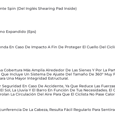
nte Spin (Del Inglés Shearing Pad Inside)
eno Expandido (Eps)
nda En Caso De Impacto A Fin De Proteger El Cuello Del Cicli
Una Cobertura Más Amplia Alrededor De Las Sienes Y Por La Par
o, Que Incluye Un Sistema De Ajuste Del Tamaño De 360° Muy 
a Una Mayor Integridad Estructural.
r Seguridad En Caso De Accidente, Ya Que Reduce Las Fuerzas 
l Sol, La Lluvia Y El Barro En Función De Tus Necesidades. El C
rolan La Circulación Del Aire Para Que El Ciclista No Pase Ca
rcunferencia De La Cabeza, Resulta Fácil Regularlo Para Senti