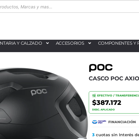
NTARIA Y CALZADO
ACCESORIOS
COMPONENTES Y 
CASCO POC AXIO
EFECTIVO / TRANSFERENC
$387.172
DESC. APLICADO
FINANCIACIÓN
3
cuotas sin Interés d