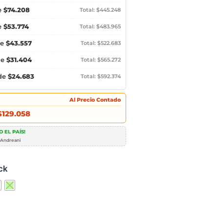
e
$74.208
Total: $445.248
e
$53.774
Total: $483.965
de
$43.557
Total: $522.683
de
$31.404
Total: $565.272
 de
$24.683
Total: $592.374
Al Precio Contado
$129.058
 EL PAÍS!
 Andreani
ck