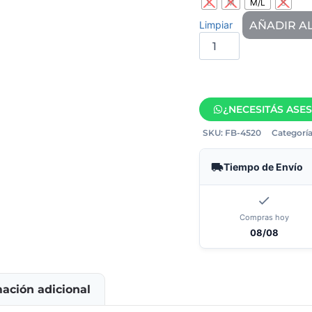
L
M
M/L
S
AÑADIR A
Limpiar
¿NECESITÁS ASE
SKU:
FB-4520
Categoría
Tiempo de Envío
Compras hoy
08/08
mación adicional