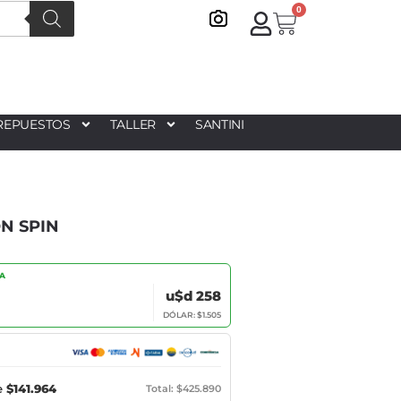
0
REPUESTOS
TALLER
SANTINI
N SPIN
IA
u$d 258
DÓLAR: $1.505
e
$141.964
Total: $425.890