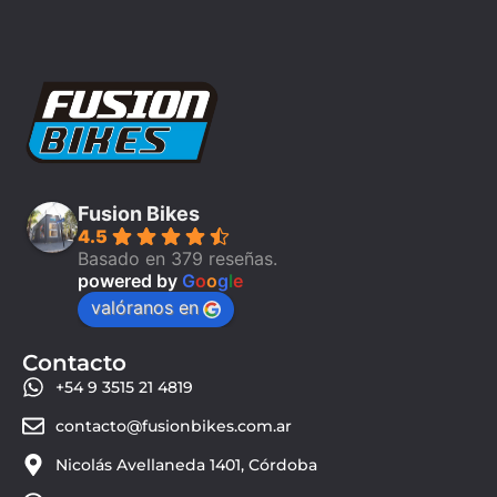
Fusion Bikes
4.5
Basado en 379 reseñas.
powered by
G
o
o
g
l
e
valóranos en
Contacto
+54 9 3515 21 4819
contacto@fusionbikes.com.ar
Nicolás Avellaneda 1401, Córdoba