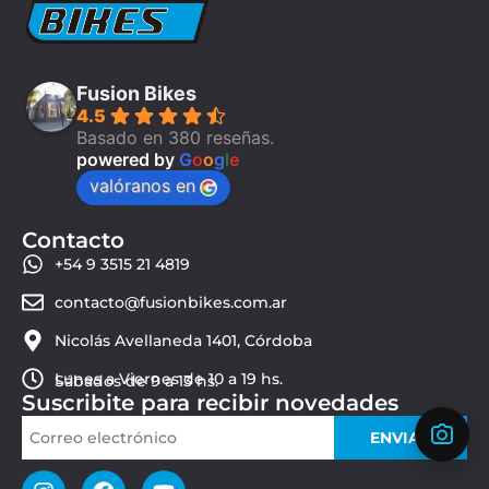
Fusion Bikes
4.5
Basado en 380 reseñas.
powered by
G
o
o
g
l
e
valóranos en
Contacto
+54 9 3515 21 4819
contacto@fusionbikes.com.ar
Nicolás Avellaneda 1401, Córdoba
Lunes a Viernes de 10 a 19 hs.
Sábados de 9 a 13 hs.
Suscribite para recibir novedades
ENVIAR