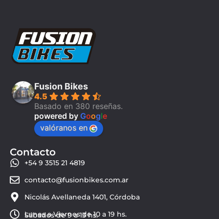
Fusion Bikes
4.5
Basado en 380 reseñas.
powered by
G
o
o
g
l
e
valóranos en
Contacto
+54 9 3515 21 4819
contacto@fusionbikes.com.ar
Nicolás Avellaneda 1401, Córdoba
Lunes a Viernes de 10 a 19 hs.
Sábados de 9 a 13 hs.