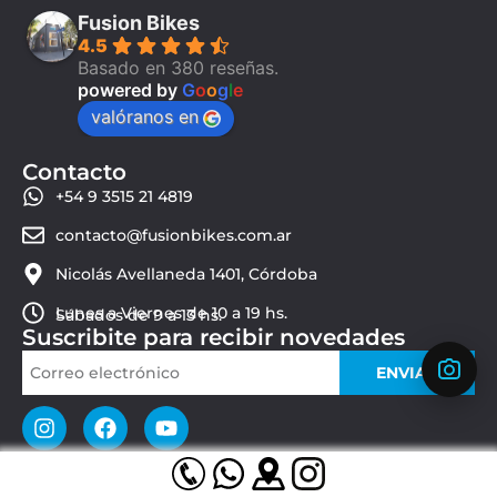
Fusion Bikes
4.5
Basado en 380 reseñas.
powered by
G
o
o
g
l
e
valóranos en
Contacto
+54 9 3515 21 4819
contacto@fusionbikes.com.ar
Nicolás Avellaneda 1401, Córdoba
Lunes a Viernes de 10 a 19 hs.
Sábados de 9 a 13 hs.
Suscribite para recibir novedades
ENVIAR
© 2026 Fusion Bikes