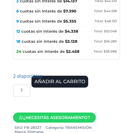
3
cuotas sin Interés de
$14.137
Total: $42.410
6
cuotas sin Interés de
$7.390
Total: $44.338
9
cuotas sin Interés de
$5.355
Total: $48.193
12
cuotas sin Interés de
$4.338
Total: $52.048
18
cuotas sin Interés de
$3.128
Total: $56.289
24
cuotas sin Interés de
$2.458
Total: $58.988
2 disponibles
AÑADIR AL CARRITO
¿NECESITÁS ASESORAMIENTO?
SKU:
FB-28327
Categoría:
TRANSMISIÓN
Marca:
Shimano