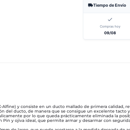
Tiempo de Envío
Compras hoy
09/08
X-Alfine) y consiste en un ducto mallado de primera calidad, r
ión del ducto, de manera que se consigue un excelente tacto y
ulicamente por lo que queda prácticamente eliminada la posibi
 Pin y ojiva ideal, que permite armar y desarmar con seguridad
1700mm de largo, que puede acortarse a la medida deseada de 