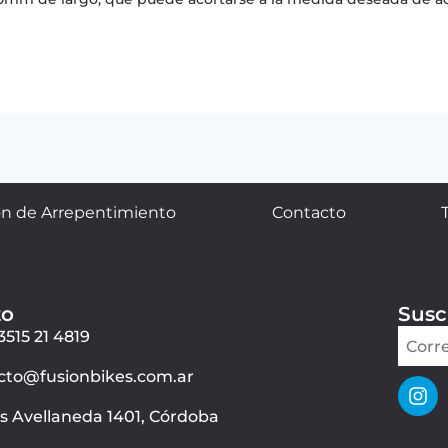
n de Arrepentimiento
Contacto
to
Susc
3515 21 4819
cto@fusionbikes.com.ar
ás Avellaneda 1401, Córdoba