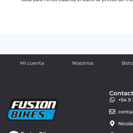
Mi cuenta
Nosotros
Boto
Contac
+54 9 
conta
Nicol