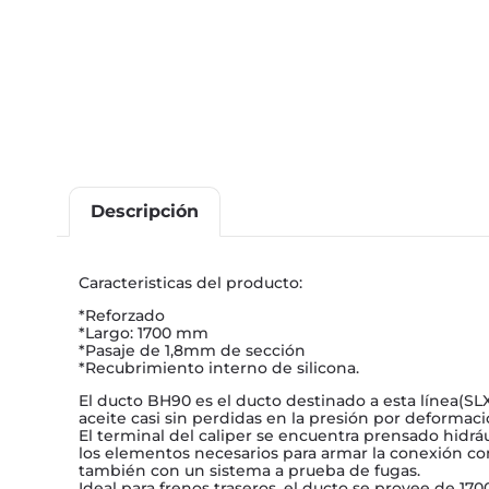
Descripción
Caracteristicas del producto:
*Reforzado
*Largo: 1700 mm
*Pasaje de 1,8mm de sección
*Recubrimiento interno de silicona.
El ducto BH90 es el ducto destinado a esta línea(SL
aceite casi sin perdidas en la presión por deformac
El terminal del caliper se encuentra prensado hidrá
los elementos necesarios para armar la conexión con
también con un sistema a prueba de fugas.
Ideal para frenos traseros, el ducto se provee de 