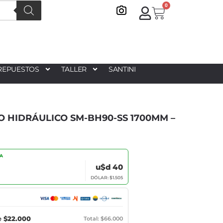
0
REPUESTOS
TALLER
SANTINI
 HIDRÁULICO SM-BH90-SS 1700MM –
IA
u$d 40
DÓLAR: $1.505
e
$22.000
Total: $66.000