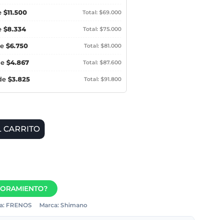
e
$11.500
Total: $69.000
e
$8.334
Total: $75.000
de
$6.750
Total: $81.000
de
$4.867
Total: $87.600
 de
$3.825
Total: $91.800
L CARRITO
SORAMIENTO?
a:
FRENOS
Marca:
Shimano