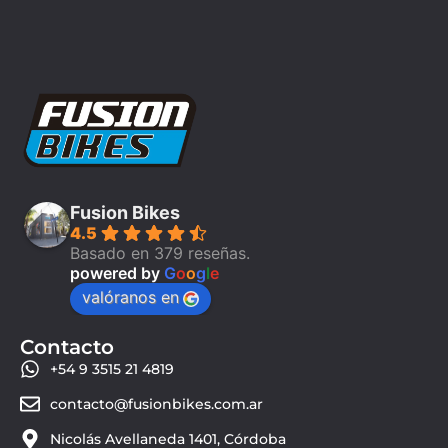
Fusion Bikes
4.5
Basado en 379 reseñas.
powered by
G
o
o
g
l
e
valóranos en
Contacto
+54 9 3515 21 4819
contacto@fusionbikes.com.ar
Nicolás Avellaneda 1401, Córdoba