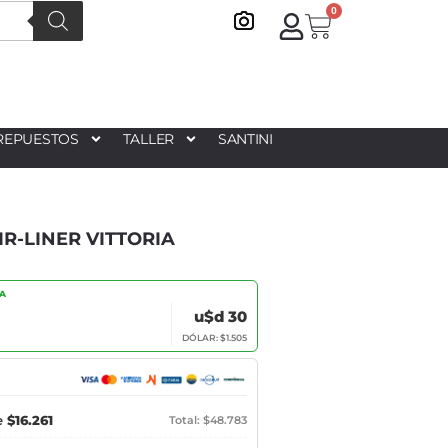
0
REPUESTOS
TALLER
SANTINI
R-LINER VITTORIA
IA
u$d 30
DÓLAR: $1.505
e
$16.261
Total: $48.783