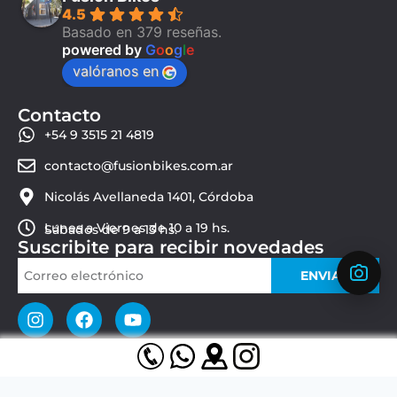
4.5
Basado en 379 reseñas.
powered by
G
o
o
g
l
e
valóranos en
Contacto
+54 9 3515 21 4819
contacto@fusionbikes.com.ar
Nicolás Avellaneda 1401, Córdoba
Lunes a Viernes de 10 a 19 hs.
Sábados de 9 a 13 hs.
Suscribite para recibir novedades
ENVIAR
© 2026 Fusion Bikes