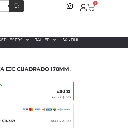
0
REPUESTOS
TALLER
SANTINI
 EJE CUADRADO 170MM .
IA
u$d 21
DÓLAR: $1.505
e
$11.367
Total: $34.100