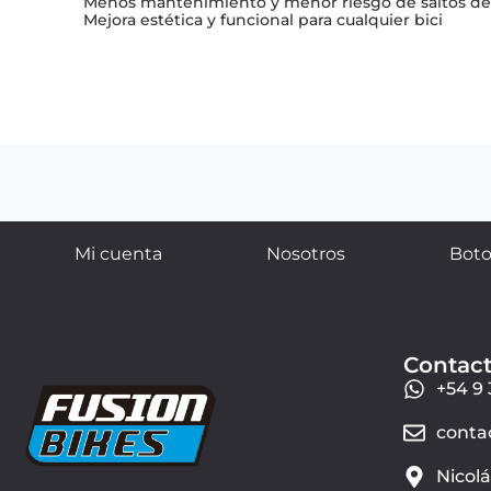
Menos mantenimiento y menor riesgo de saltos d
Mejora estética y funcional para cualquier bici
Mi cuenta
Nosotros
Boto
Contac
+54 9 
conta
Nicol