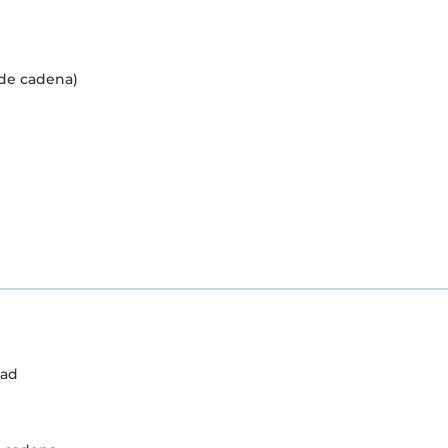
de cadena)
dad