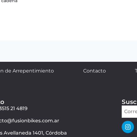
e cadena
n de Arrepentimiento
Contacto
to
Susc
3515 21 4819
cto@fusionbikes.com.ar
ás Avellaneda 1401, Córdoba