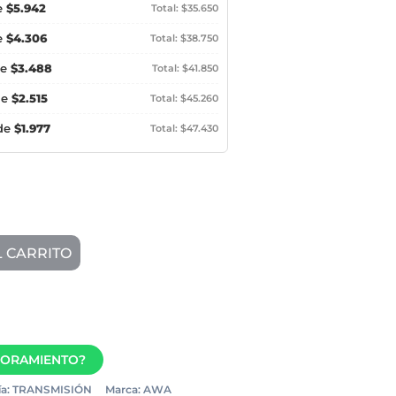
e
$5.942
Total: $35.650
e
$4.306
Total: $38.750
de
$3.488
Total: $41.850
de
$2.515
Total: $45.260
 de
$1.977
Total: $47.430
L CARRITO
SORAMIENTO?
a:
TRANSMISIÓN
Marca:
AWA