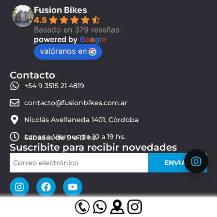
Fusion Bikes
4.5
Basado en 379 reseñas.
powered by
G
o
o
g
l
e
valóranos en
Contacto
+54 9 3515 21 4819
contacto@fusionbikes.com.ar
Nicolás Avellaneda 1401, Córdoba
Lunes a Viernes de 10 a 19 hs.
Sábados de 9 a 13 hs.
Suscribite para recibir novedades
ENVIAR
© 2026 Fusion Bikes