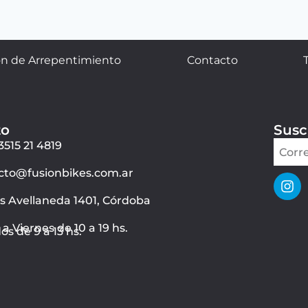
n de Arrepentimiento
Contacto
to
Susc
3515 21 4819
cto@fusionbikes.com.ar
ás Avellaneda 1401, Córdoba
a Viernes de 10 a 19 hs.
s de 9 a 13 hs.