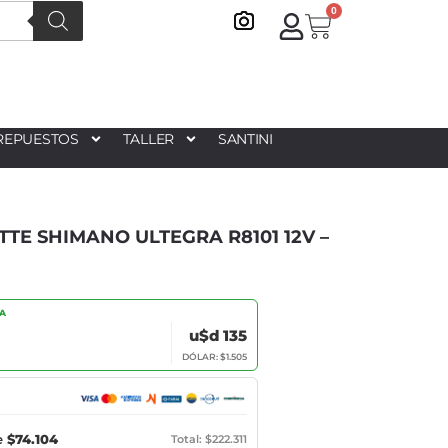
0
REPUESTOS
TALLER
SANTINI
TTE SHIMANO ULTEGRA R8101 12V –
IA
u$d 135
DÓLAR: $1.505
e
$74.104
Total: $222.311