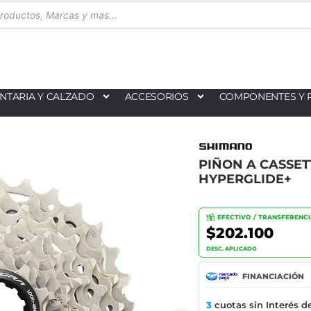
NTARIA Y CALZADO
ACCESORIOS
COMPONENTES Y 
PIÑON A CASSET
HYPERGLIDE+
EFECTIVO / TRANSFERENC
$202.100
DESC. APLICADO
FINANCIACIÓN
3
cuotas sin Interés d