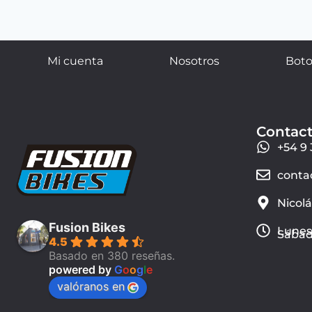
Mi cuenta
Nosotros
Boto
Contac
+54 9 
conta
Nicol
Fusion Bikes
Lunes 
Sábado
4.5
Basado en 380 reseñas.
powered by
G
o
o
g
l
e
valóranos en