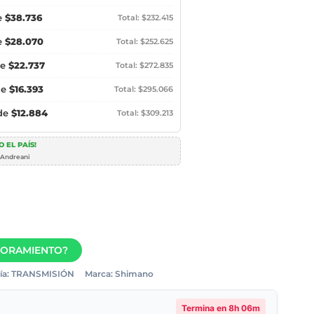
e
$38.736
Total: $232.415
e
$28.070
Total: $252.625
de
$22.737
Total: $272.835
de
$16.393
Total: $295.066
 de
$12.884
Total: $309.213
 EL PAÍS!
 Andreani
SORAMIENTO?
ía:
TRANSMISIÓN
Marca:
Shimano
Termina en
8h 06m