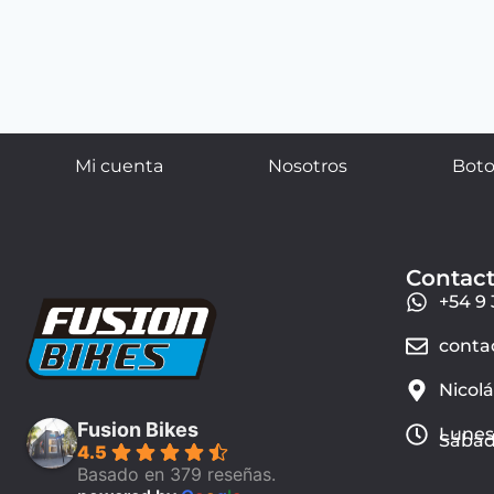
Mi cuenta
Nosotros
Boto
Contac
+54 9 
conta
Nicol
Fusion Bikes
Lunes 
Sábado
4.5
Basado en 379 reseñas.