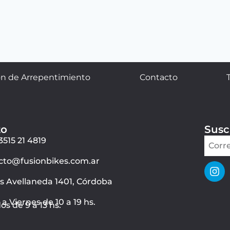
n de Arrepentimiento
Contacto
to
Susc
3515 21 4819
cto@fusionbikes.com.ar
ás Avellaneda 1401, Córdoba
a Viernes de 10 a 19 hs.
s de 9 a 13 hs.