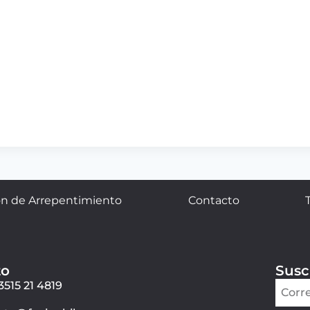
n de Arrepentimiento
Contacto
to
Susc
3515 21 4819