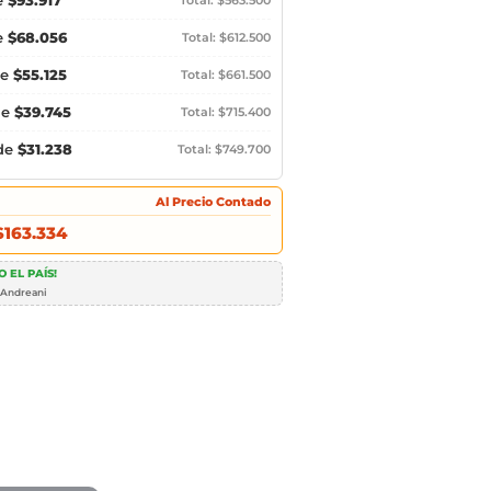
e
$93.917
Total: $563.500
e
$68.056
Total: $612.500
de
$55.125
Total: $661.500
de
$39.745
Total: $715.400
 de
$31.238
Total: $749.700
Al Precio Contado
$163.334
 EL PAÍS!
 Andreani