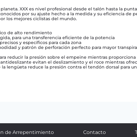
l planeta. XXX es nivel profesional desde el talón hasta la pu
conocidos por su ajuste hecho a la medida y su eficiencia de pe
or los mejores ciclistas del mundo.
ico de alto rendimiento
ida, para una transferencia eficiente de la potencia
precisos y específicos para cada zona
modidad y patrón de perforación perfecto para mayor transpir
para reducir la presión sobre el empeine mientras proporciona
ón antideslizante evitan el deslizamiento y el roce mientras o
 la lengüeta reduce la presión contra el tendón dorsal para u
n de Arrepentimiento
Contacto