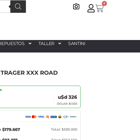
0
REPUESTOS
TALLER
SANTINI
NTRAGER XXX ROAD
IA
u$d 326
DÓLAR: $1.505
e
$179.667
Total: $539.000