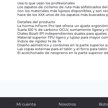
Usa lo que usan los profesionales
Los zapatos de ciclismo de ruta más sofisticados de
con los materiales más lujosos disponibles, y son re
hace de los XXX unos de los zapatos más buscados p
Detalles del producto
La horma inForm Pro last ofrece un ajuste ergonóm
Suela 100 % de carbono OCLV, sumamente ligera y ríg
Diales Boa® IP1 independientes duales para ajustes 
Material superior TPU ligero y lujoso para mayor co
Índice de rigidez 14 de 14
Diseño asimétrico y cordones en la parte superior 
Las copas externas para el talón y el forro para tal
El acolchonado de neopreno en la parte superior de
Mi cuenta
Nosotros
Boto