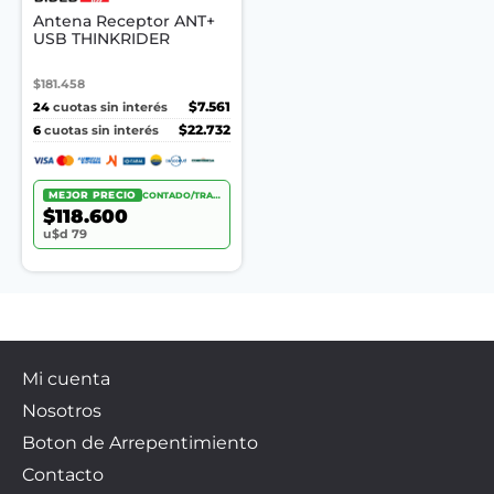
Antena Receptor ANT+
USB THINKRIDER
$181.458
24
$7.561
cuotas sin interés
6
$22.732
cuotas sin interés
MEJOR PRECIO
CONTADO/TRANSF.
$118.600
u$d 79
Mi cuenta
Nosotros
Boton de Arrepentimiento
Contacto