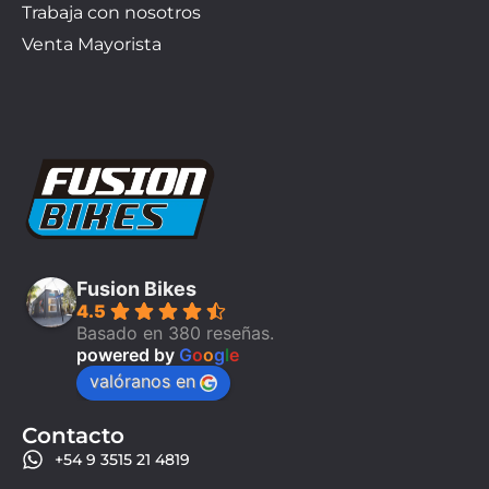
Trabaja con nosotros
Venta Mayorista
Fusion Bikes
4.5
Basado en 380 reseñas.
powered by
G
o
o
g
l
e
valóranos en
Contacto
+54 9 3515 21 4819