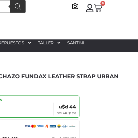
0
REPUESTOS
TALLER
SANTINI
CHAZO FUNDAX LEATHER STRAP URBAN
IA
u$d 44
DÓLAR: $1.510