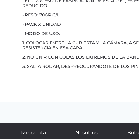
• EL PROCESO DE FABRICACIÓN DE ÉSTA PIEL, ES
REDUCIDO.
• PESO: 70GR C/U
• PACK X UNIDAD
• MODO DE USO:
1. COLOCAR ENTRE LA CUBIERTA Y LA CÁMARA, A S
RESISTENCIA EN ESA CARA.
2. NO UNIR CON COLAS LOS EXTREMOS DE LA BAND
3. SALI A RODAR, DESPREOCUPANDOTE DE LOS PI
Mi cuenta
Nosotros
Boto