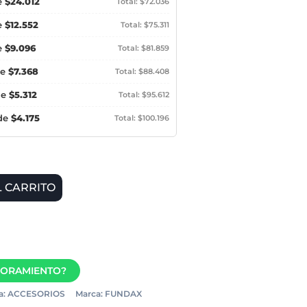
e
$24.012
Total: $72.036
e
$12.552
Total: $75.311
e
$9.096
Total: $81.859
de
$7.368
Total: $88.408
de
$5.312
Total: $95.612
 de
$4.175
Total: $100.196
L CARRITO
SORAMIENTO?
a:
ACCESORIOS
Marca:
FUNDAX