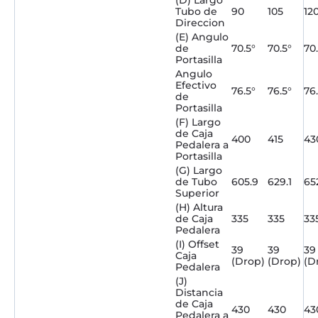
Tubo de
90
105
12
Direccion
(E) Angulo
de
70.5°
70.5°
70
Portasilla
Angulo
Efectivo
76.5°
76.5°
76
de
Portasilla
(F) Largo
de Caja
400
415
43
Pedalera a
Portasilla
(G) Largo
de Tubo
605.9
629.1
65
Superior
(H) Altura
de Caja
335
335
33
Pedalera
(I) Offset
39
39
39
Caja
(Drop)
(Drop)
(D
Pedalera
(J)
Distancia
de Caja
430
430
43
Pedalera a