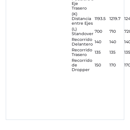
Eje
Trasero
(K)
Distancia
1193.5
1219.7
12
entre Ejes
(L)
700
710
72
Standover
Recorrido
140
140
14
Delantero
Recorrido
135
135
13
Trasero
Recorrido
de
150
170
17
Dropper