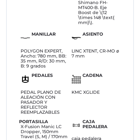
Shimano FH-
MT400-B. Eje
Boost de \(12
\times 148 \text{
mm}\).
MANILLAR
ASIENTO
POLYGON EXPERT,
LINC XTENT, CR-MO ø
Ancho: 780 mm, BB:
7 mm
35 mm, R/D: 30 mm,
B: 9 grados
PEDALES
CADENA
PEDAL PLANO DE
KMC XGLIDE
ALEACIÓN CON
PASADOR Y
REFLECTOR
REEMPLAZABLES
PORTASILLA
CAJA
X-Fusion Manic LC
PEDALERA
Dropper, 150mm
Travel (S, M) / 170mm
caja pedalera