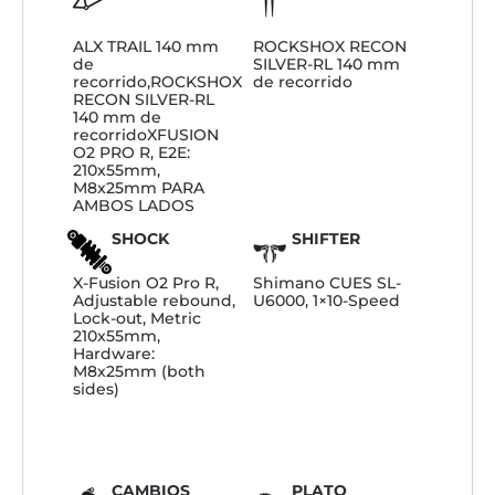
ALX TRAIL 140 mm
ROCKSHOX RECON
de
SILVER-RL 140 mm
recorrido,ROCKSHOX
de recorrido
RECON SILVER-RL
140 mm de
recorridoXFUSION
O2 PRO R, E2E:
210x55mm,
M8x25mm PARA
AMBOS LADOS
SHOCK
SHIFTER
X-Fusion O2 Pro R,
Shimano CUES SL-
Adjustable rebound,
U6000, 1×10-Speed
Lock-out, Metric
210x55mm,
Hardware:
M8x25mm (both
sides)
CAMBIOS
PLATO