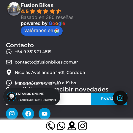
Fusion Bikes
4.5
Basado en 380 reseñas.
powered by
G
o
o
g
l
e
valóranos en
Contacto
+54 9 3515 21 4819
contacto@fusionbikes.com.ar
Nicolás Avellaneda 1401, Córdoba
Lunes a Viernes de 10 a 19 hs.
Sábados de 9 a 13 hs.
Suscribite para recibir novedades
ESTAMOS ONLINE
💬
ENVIAR
TE AYUDAMOS CON TU COMPRA
© 2026 Fusion Bikes