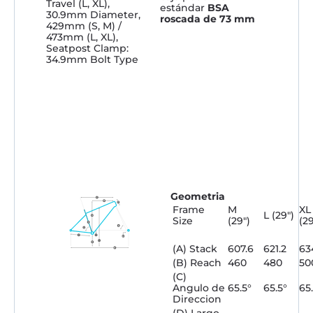
Travel (L, XL),
estándar
BSA
30.9mm Diameter,
roscada de 73 mm
429mm (S, M) /
473mm (L, XL),
Seatpost Clamp:
34.9mm Bolt Type
Geometria
Frame
M
XL
L (29″)
Size
(29″)
(29
(A) Stack
607.6
621.2
63
(B) Reach
460
480
50
(C)
Angulo de
65.5°
65.5°
65
Direccion
(D) Largo