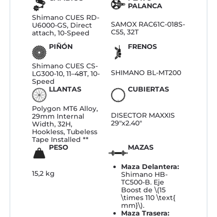
PALANCA
Shimano CUES RD-
SAMOX RAC61C-018S-
U6000-GS, Direct
C55, 32T
attach, 10-Speed
PIÑÓN
FRENOS
Shimano CUES CS-
SHIMANO BL-MT200
LG300-10, 11–48T, 10-
Speed
LLANTAS
CUBIERTAS
Polygon MT6 Alloy,
DISECTOR MAXXIS
29mm Internal
29″x2.40″
Width, 32H,
Hookless, Tubeless
Tape Installed **
PESO
MAZAS
Maza Delantera:
15,2 kg
Shimano HB-
TC500-B. Eje
Boost de \(15
\times 110 \text{
mm}\).
Maza Trasera: