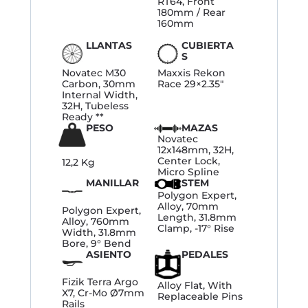
RT64, Front
180mm / Rear
160mm
LLANTAS
CUBIERTA
S
Novatec M30
Maxxis Rekon
Carbon, 30mm
Race 29×2.35″
Internal Width,
32H, Tubeless
Ready **
PESO
MAZAS
Novatec
12x148mm, 32H,
Center Lock,
12,2 Kg
Micro Spline
MANILLAR
STEM
Polygon Expert,
Alloy, 70mm
Polygon Expert,
Length, 31.8mm
Alloy, 760mm
Clamp, -17° Rise
Width, 31.8mm
Bore, 9° Bend
ASIENTO
PEDALES
Fizik Terra Argo
Alloy Flat, With
X7, Cr-Mo Ø7mm
Replaceable Pins
Rails