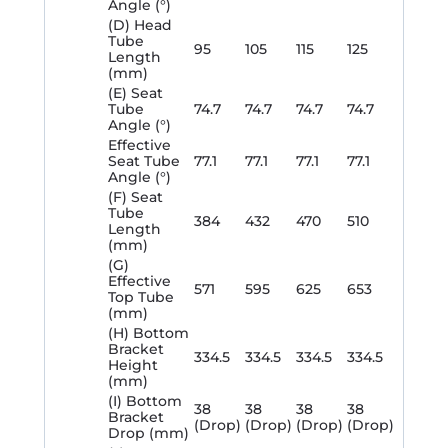
Angle (°)
(D) Head
Tube
95
105
115
125
Length
(mm)
(E) Seat
Tube
74.7
74.7
74.7
74.7
Angle (°)
Effective
Seat Tube
77.1
77.1
77.1
77.1
Angle (°)
(F) Seat
Tube
384
432
470
510
Length
(mm)
(G)
Effective
571
595
625
653
Top Tube
(mm)
(H) Bottom
Bracket
334.5
334.5
334.5
334.5
Height
(mm)
(I) Bottom
38
38
38
38
Bracket
(Drop)
(Drop)
(Drop)
(Drop)
Drop (mm)