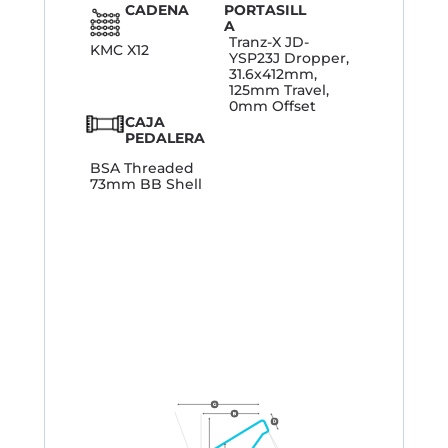
CADENA
PORTASILL
A
Tranz-X JD-
KMC X12
YSP23J Dropper,
31.6x412mm,
125mm Travel,
0mm Offset
CAJA
PEDALERA
BSA Threaded
73mm BB Shell