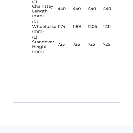
(J)
Chainstay
440
440
440
440
Length
(mm)
(K)
Wheelbase
1174
1189
1206
1231
(mm)
(L)
Standover
725
726
725
725
Height
(mm)