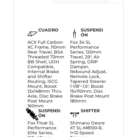
CUADRO
SUSPENSI
ÓN
ACX Full Carbon
Fox 34 SL
XC Frame, 110mm
Performance
Rear Travel, BSA
Series, 120mm
Threaded 73mm
Travel, 29″, Air
BB Shell, UDH
Spring, GRIP
Compatible,
Damper,
Internal Brake
Rebound Adjust,
and Shifter
Remote Lock,
Routing, ISCG
Tapered Steerer
Mount, Boost
1-1/8″–1.5″, Boost
12x148mm Thru
15x110mm, Disc
Axle, Disc Brake
Brake Post Mount
Post Mount
180mm
160mm
SUSPENSI
SHIFTER
ÓN
Fox Float SL
Shimano Deore
Performance
XT SL-M8100-R,
Elite Series,
1×12-Speed