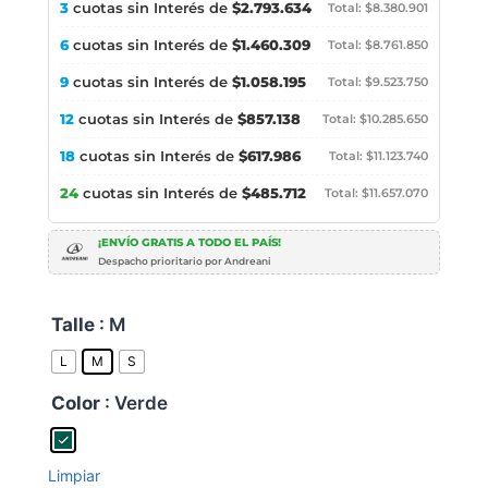
3
cuotas sin Interés de
$2.793.634
Total: $8.380.901
6
cuotas sin Interés de
$1.460.309
Total: $8.761.850
9
cuotas sin Interés de
$1.058.195
Total: $9.523.750
12
cuotas sin Interés de
$857.138
Total: $10.285.650
18
cuotas sin Interés de
$617.986
Total: $11.123.740
24
cuotas sin Interés de
$485.712
Total: $11.657.070
¡ENVÍO GRATIS A TODO EL PAÍS!
Despacho prioritario por Andreani
Talle
: M
L
M
S
Color
: Verde
Limpiar