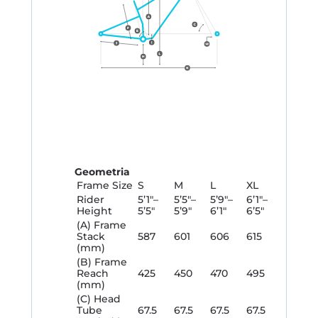
Geometria
Frame Size
S
M
L
XL
Rider
5’1″–
5’5″–
5’9″–
6’1″–
Height
5’5″
5’9″
6’1″
6’5″
(A) Frame
Stack
587
601
606
615
(mm)
(B) Frame
Reach
425
450
470
495
(mm)
(C) Head
Tube
67.5
67.5
67.5
67.5