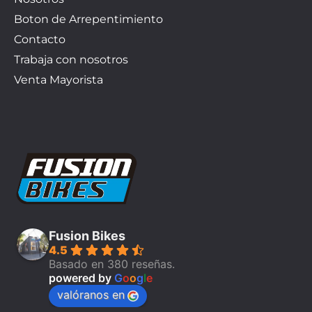
Boton de Arrepentimiento
Contacto
Trabaja con nosotros
Venta Mayorista
Fusion Bikes
4.5
Basado en 380 reseñas.
powered by
G
o
o
g
l
e
valóranos en