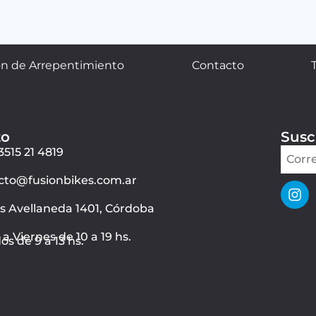
n de Arrepentimiento
Contacto
to
Susc
3515 21 4819
cto@fusionbikes.com.ar
ás Avellaneda 1401, Córdoba
a Viernes de 10 a 19 hs.
s de 9 a 13 hs.