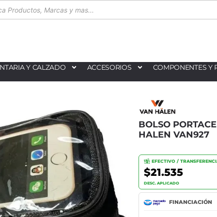
NTARIA Y CALZADO
ACCESORIOS
COMPONENTES Y 
BOLSO PORTACE
HALEN VAN927
EFECTIVO / TRANSFERENC
$21.535
DESC. APLICADO
FINANCIACIÓN