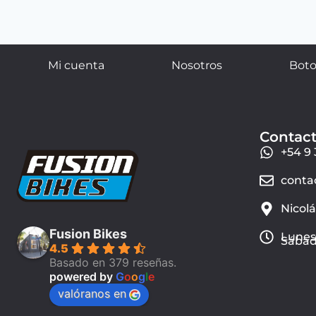
Mi cuenta
Nosotros
Boto
Contac
+54 9 
conta
Nicol
Fusion Bikes
Lunes 
Sábado
4.5
Basado en 379 reseñas.
powered by
G
o
o
g
l
e
valóranos en