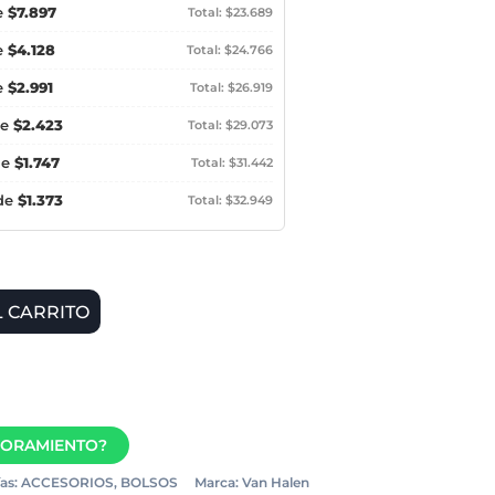
e
$7.897
Total: $23.689
e
$4.128
Total: $24.766
e
$2.991
Total: $26.919
de
$2.423
Total: $29.073
de
$1.747
Total: $31.442
 de
$1.373
Total: $32.949
L CARRITO
SORAMIENTO?
as:
ACCESORIOS
,
BOLSOS
Marca:
Van Halen