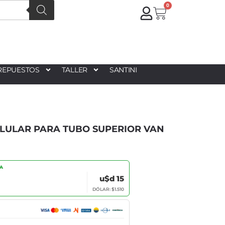
0
REPUESTOS
TALLER
SANTINI
LULAR PARA TUBO SUPERIOR VAN
IA
u$d 15
DÓLAR: $1.510