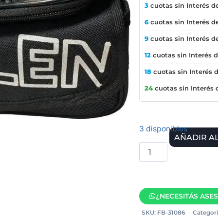
3
cuotas sin Interés d
6
cuotas sin Interés d
9
cuotas sin Interés d
12
cuotas sin Interés 
18
cuotas sin Interés 
24
cuotas sin Interés
3 disponibles
AÑADIR A
¿NECESITÁS ASE
SKU:
FB-31086
Categorí