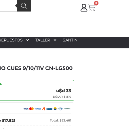
0
REPUESTOS
TALLER
SANTINI
 CUES 9/10/11V CN-LG500
IA
u$d 33
DÓLAR: $1.510
e
$17.821
Total: $53.461