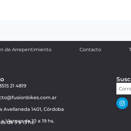
n de Arrepentimiento
Contacto
to
Susc
3515 21 4819
cto@fusionbikes.com.ar
ás Avellaneda 1401, Córdoba
a Viernes de 10 a 19 hs.
s de 9 a 13 hs.