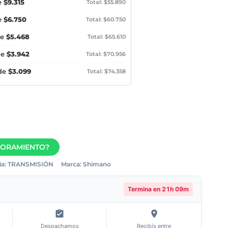
e
$9.315
Total: $55.890
e
$6.750
Total: $60.750
de
$5.468
Total: $65.610
de
$3.942
Total: $70.956
 de
$3.099
Total: $74.358
SORAMIENTO?
a:
TRANSMISIÓN
Marca:
Shimano
Termina en
21h 09m
Despachamos
Recibís entre