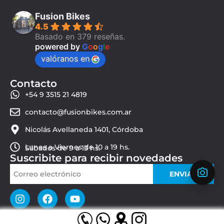
Fusion Bikes
4.5
Basado en 379 reseñas.
powered by
G
o
o
g
l
e
valóranos en
Contacto
+54 9 3515 21 4819
contacto@fusionbikes.com.ar
Nicolás Avellaneda 1401, Córdoba
Lunes a Viernes de 10 a 19 hs.
Sábados de 9 a 13 hs.
Suscribite para recibir novedades
ENVIAR
© 2026 Fusion Bikes