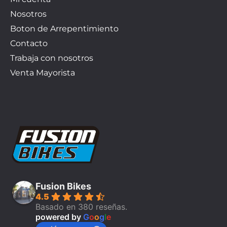
Nosotros
Boton de Arrepentimiento
Contacto
Trabaja con nosotros
Venta Mayorista
Fusion Bikes
4.5
Basado en 380 reseñas.
powered by
G
o
o
g
l
e