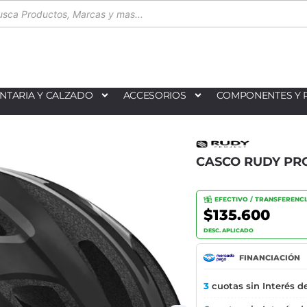
NTARIA Y CALZADO
ACCESORIOS
COMPONENTES Y 
CASCO RUDY PR
EFECTIVO / TRANSFERENC
$135.600
DESC. APLICADO
FINANCIACIÓN
3
cuotas sin Interés d