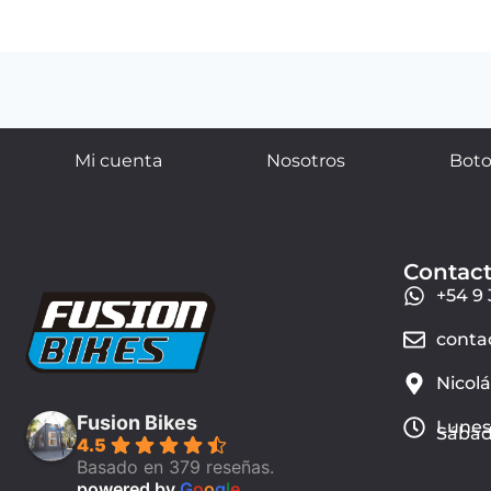
Mi cuenta
Nosotros
Boto
Contac
+54 9 
conta
Nicol
Fusion Bikes
Lunes 
Sábado
4.5
Basado en 379 reseñas.
powered by
G
o
o
g
l
e