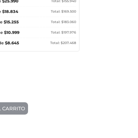
e
$25.990
Total: $155.940
e
$18.834
Total: $169.500
de
$15.255
Total: $183.060
de
$10.999
Total: $197.976
 de
$8.645
Total: $207.468
L CARRITO