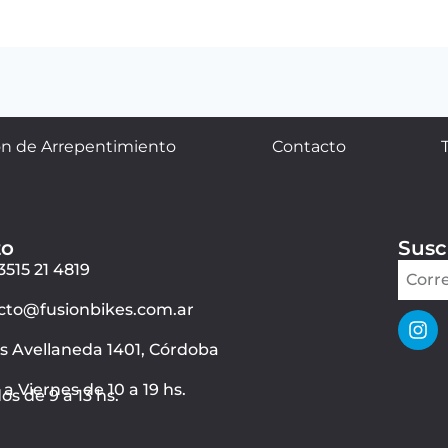
n de Arrepentimiento
Contacto
to
Susc
3515 21 4819
cto@fusionbikes.com.ar
ás Avellaneda 1401, Córdoba
a Viernes de 10 a 19 hs.
s de 9 a 13 hs.