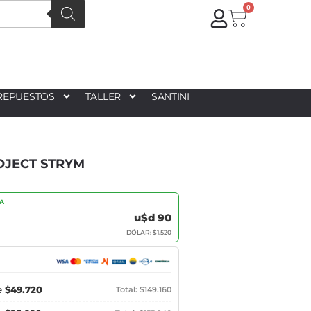
0
REPUESTOS
TALLER
SANTINI
OJECT STRYM
IA
u$d 90
DÓLAR: $1.520
e
$49.720
Total: $149.160