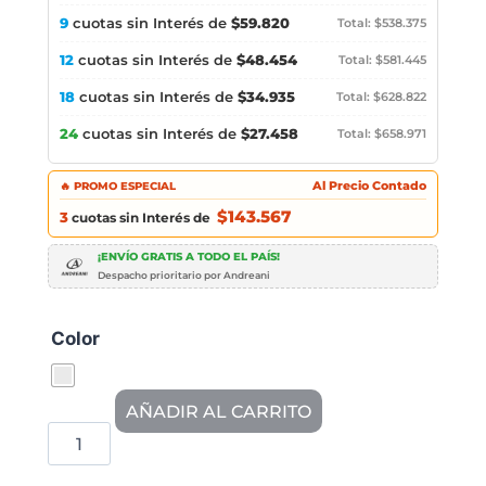
9
cuotas sin Interés de
$59.820
Total: $538.375
12
cuotas sin Interés de
$48.454
Total: $581.445
18
cuotas sin Interés de
$34.935
Total: $628.822
24
cuotas sin Interés de
$27.458
Total: $658.971
🔥 PROMO ESPECIAL
Al Precio Contado
$143.567
3
cuotas sin Interés de
¡ENVÍO GRATIS A TODO EL PAÍS!
Despacho prioritario por Andreani
Color
AÑADIR AL CARRITO