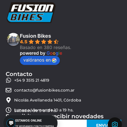
Fusion Bikes
4.5
Basado en 380 reseñas.
powered by
G
o
o
g
l
e
valóranos en
Contacto
+54 9 3515 21 4819
contacto@fusionbikes.com.ar
Nicolás Avellaneda 1401, Córdoba
Lunes a Viernes de 10 a 19 hs.
Sábados de 9 a 13 hs.
Suscribite para recibir novedades
ESTAMOS ONLINE
💬
ENVIAR
TE AYUDAMOS CON TU COMPRA