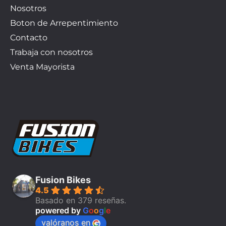
Nosotros
Boton de Arrepentimiento
Contacto
Trabaja con nosotros
Venta Mayorista
Fusion Bikes
4.5
Basado en 379 reseñas.
powered by
G
o
o
g
l
e
valóranos en