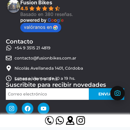
Fusion Bikes
4.5
Basado en 380 reseñas.
powered by
G
o
o
g
l
e
valóranos en
Contacto
+54 9 3515 21 4819
contacto@fusionbikes.com.ar
Nicolás Avellaneda 1401, Córdoba
Lunes a Viernes de 10 a 19 hs.
Sábados de 9 a 13 hs.
Suscribite para recibir novedades
ENVIAR
© 2026 Fusion Bikes