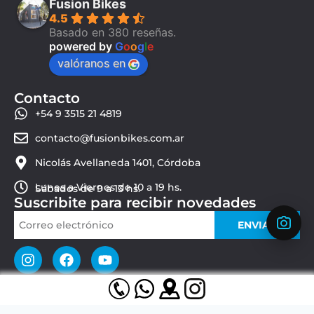
Fusion Bikes
4.5
Basado en 380 reseñas.
powered by
G
o
o
g
l
e
valóranos en
Contacto
+54 9 3515 21 4819
contacto@fusionbikes.com.ar
Nicolás Avellaneda 1401, Córdoba
Lunes a Viernes de 10 a 19 hs.
Sábados de 9 a 13 hs.
Suscribite para recibir novedades
ENVIAR
© 2026 Fusion Bikes