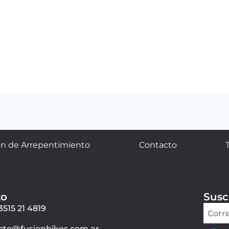
n de Arrepentimiento
Contacto
to
Susc
3515 21 4819
cto@fusionbikes.com.ar