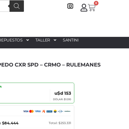
0
REPUESTOS
TALLER
SANTINI
PEDO CXR SPD – CRMO – RULEMANES
IA
u$d 153
DÓLAR: $1.510
e
$84.444
Total: $253.331