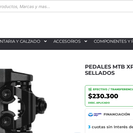
NTARIA Y CALZADO
ACCESORIOS
COMPONENTES Y 
PEDALES MTB X
SELLADOS
EFECTIVO / TRANSFERENC
$230.300
DESC. APLICADO
FINANCIACIÓN
3
cuotas sin Interés d