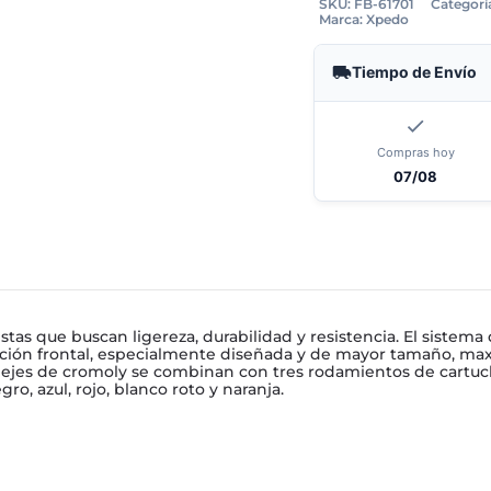
SKU:
FB-61701
Categorí
Marca:
Xpedo
Tiempo de Envío
Compras hoy
07/08
tas que buscan ligereza, durabilidad y resistencia. El sistema
ención frontal, especialmente diseñada y de mayor tamaño, ma
os ejes de cromoly se combinan con tres rodamientos de cartuch
o, azul, rojo, blanco roto y naranja.