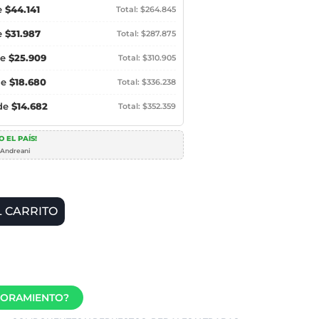
e
$44.141
Total: $264.845
e
$31.987
Total: $287.875
de
$25.909
Total: $310.905
de
$18.680
Total: $336.238
 de
$14.682
Total: $352.359
 EL PAÍS!
 Andreani
L CARRITO
SORAMIENTO?