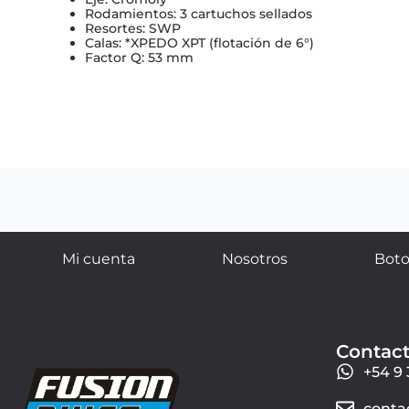
Rodamientos: 3 cartuchos sellados
Resortes: SWP
Calas: *XPEDO XPT (flotación de 6°)
Factor Q: 53 mm
Mi cuenta
Nosotros
Boto
Contac
+54 9 
conta