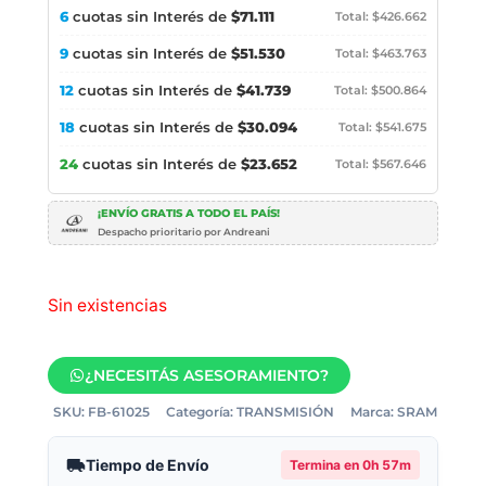
6
cuotas sin Interés de
$71.111
Total: $426.662
9
cuotas sin Interés de
$51.530
Total: $463.763
12
cuotas sin Interés de
$41.739
Total: $500.864
18
cuotas sin Interés de
$30.094
Total: $541.675
24
cuotas sin Interés de
$23.652
Total: $567.646
¡ENVÍO GRATIS A TODO EL PAÍS!
Despacho prioritario por Andreani
Sin existencias
¿NECESITÁS ASESORAMIENTO?
SKU:
FB-61025
Categoría:
TRANSMISIÓN
Marca:
SRAM
Tiempo de Envío
Termina en
0h 57m