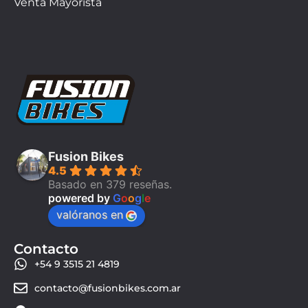
Venta Mayorista
Fusion Bikes
4.5
Basado en 379 reseñas.
powered by
G
o
o
g
l
e
valóranos en
Contacto
+54 9 3515 21 4819
contacto@fusionbikes.com.ar