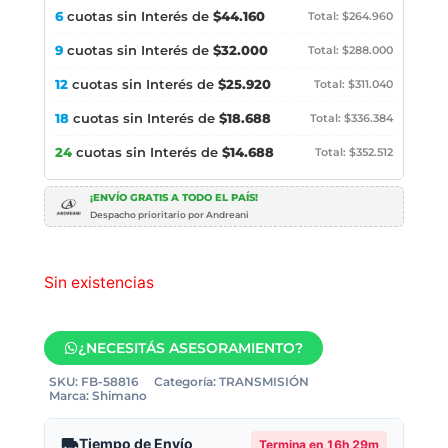
6
cuotas sin Interés de
$44.160
Total: $264.960
9
cuotas sin Interés de
$32.000
Total: $288.000
12
cuotas sin Interés de
$25.920
Total: $311.040
18
cuotas sin Interés de
$18.688
Total: $336.384
24
cuotas sin Interés de
$14.688
Total: $352.512
¡ENVÍO GRATIS A TODO EL PAÍS!
Despacho prioritario por Andreani
Sin existencias
¿NECESITÁS ASESORAMIENTO?
SKU:
FB-58816
Categoría:
TRANSMISIÓN
Marca:
Shimano
Tiempo de Envío
Termina en
16h 29m