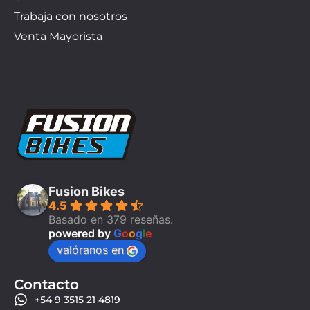
Trabaja con nosotros
Venta Mayorista
Fusion Bikes
4.5
Basado en 379 reseñas.
powered by
G
o
o
g
l
e
valóranos en
Contacto
+54 9 3515 21 4819