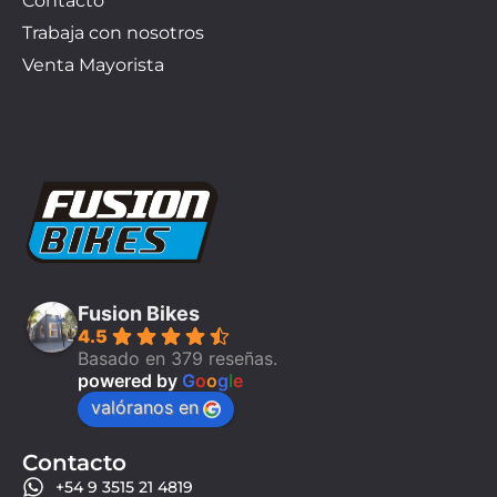
Contacto
Trabaja con nosotros
Venta Mayorista
Fusion Bikes
4.5
Basado en 379 reseñas.
powered by
G
o
o
g
l
e
valóranos en
Contacto
+54 9 3515 21 4819