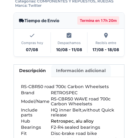
Categorías:
COMPONENTES Y REPUESTOS
,
RUEDAS
Marca:
Twitter
Tiempo de Envío
Termina en
17h 20m
Compras hoy
Despachamos
Recibís entre
07/08
10/08 - 11/08
17/08 - 18/08
Descripción
Información adicional
RS-CBR50 road 700c Carbon Wheelsets
Brand
RETROSPEC
RS-CBR50 WAVE road 700c
Model/Name
Carbon Wheelsets
Include
HQ inner Belt,without Quick
parts
release
Hub
Retrospec, alu alloy
Bearings
F2-R4 sealed bearings
Fit
Disc-brake road bike