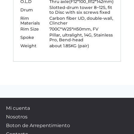
O.L.D
Thru axle(F12*100_R12*142mm)
Slotted-drum tower 8~12S, fit
Drum
to Disc with six screws fixed
Rim
Carbon fiber UD, double-wall,
Materials
Clincher
Rim Size
700C*W25*H50mm, FV
Pillar, ultralight, 14G, Stainless
Spoke
Pro, Bend-head
Weight
about 1.85KG (pair)
Mi cuenta
Nosotros
Boton de Arrepentimiento