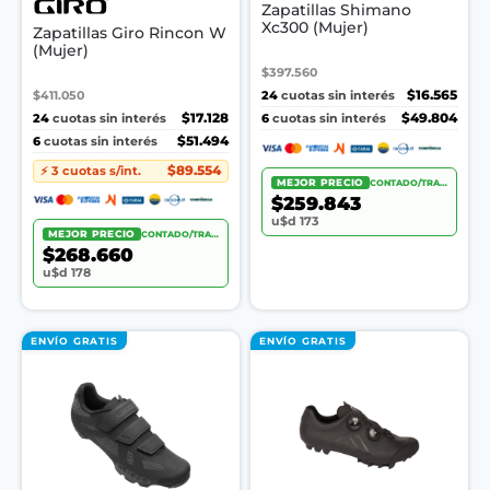
Zapatillas Shimano
Xc300 (Mujer)
Zapatillas Giro Rincon W
(Mujer)
$397.560
$411.050
24
$16.565
cuotas sin interés
24
$17.128
6
$49.804
cuotas sin interés
cuotas sin interés
6
$51.494
cuotas sin interés
$89.554
⚡ 3 cuotas s/int.
MEJOR PRECIO
CONTADO/TRANSF.
$259.843
u$d 173
MEJOR PRECIO
CONTADO/TRANSF.
$268.660
u$d 178
ENVÍO GRATIS
ENVÍO GRATIS