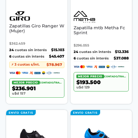
Zapatillas Giro Ranger W
Zapatilla mtb Metha Fc
(Mujer)
Sprint
$362.459
$296.055
24
$15.103
cuotas sin interés
24
$12.336
cuotas sin interés
6
$45.407
cuotas sin interés
6
$37.088
cuotas sin interés
$78.967
⚡ 3 cuotas s/int.
MEJOR PRECIO
CONTADO/TRANSF.
$193.500
MEJOR PRECIO
CONTADO/TRANSF.
u$d 129
$236.901
u$d 157
ENVÍO GRATIS
ENVÍO GRATIS