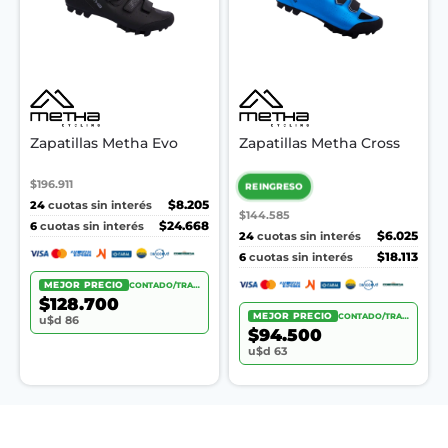
Zapatillas Metha Evo
Zapatillas Metha Cross
$196.911
REINGRESO
24
$8.205
cuotas sin interés
$144.585
6
$24.668
cuotas sin interés
24
$6.025
cuotas sin interés
6
$18.113
cuotas sin interés
MEJOR PRECIO
CONTADO/TRANSF.
$128.700
MEJOR PRECIO
CONTADO/TRANSF.
u$d 86
$94.500
u$d 63