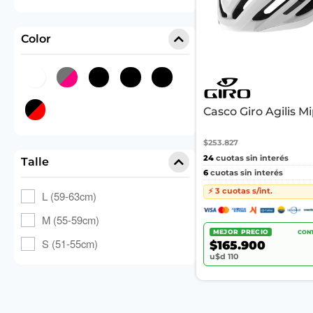
Color
Casco Giro Agilis M
$253.827
24
cuotas sin interés
Talle
6
cuotas sin interés
⚡ 3 cuotas s/int.
L (59-63cm)
M (55-59cm)
MEJOR PRECIO
CONT
S (51-55cm)
$165.900
u$d 110