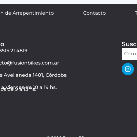
n de Arrepentimiento
Contacto
to
Susc
3515 21 4819
cto@fusionbikes.com.ar
ás Avellaneda 1401, Córdoba
a Viernes de 10 a 19 hs.
s de 9 a 13 hs.