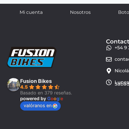
Mi cuenta
Nosotros
Boto
Contac
+54 9 
conta
Nicol
Fusion Bikes
Lunes 
Sábado
4.5
Basado en 379 reseñas.
powered by
G
o
o
g
l
e
valóranos en