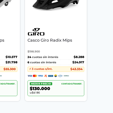
ips
Casco Giro Radix Mips
$198.900
$10.577
24
$8.288
cuotas sin interés
$31.798
6
$24.917
cuotas sin interés
$55.300
$43.334
⚡ 3 cuotas s/int.
ADO/TRANSF.
MEJOR PRECIO
CONTADO/TRANSF.
$130.000
u$d 86