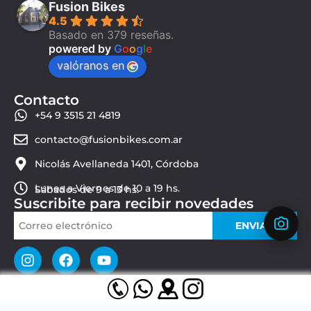
Fusion Bikes
4.5
Basado en 379 reseñas.
powered by
G
o
o
g
l
e
valóranos en
Contacto
+54 9 3515 21 4819
contacto@fusionbikes.com.ar
Nicolás Avellaneda 1401, Córdoba
Lunes a Viernes de 10 a 19 hs.
Sábados de 9 a 13 hs.
Suscribite para recibir novedades
ENVIAR
© 2026 Fusion Bikes