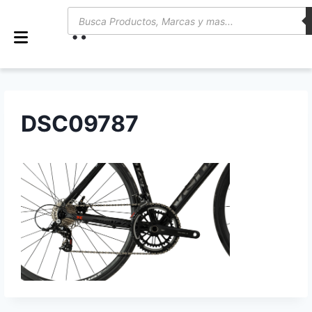
0
DSC09787