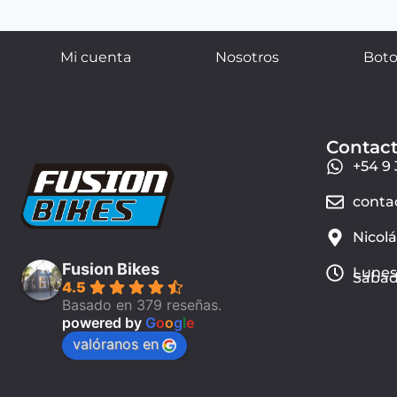
Mi cuenta
Nosotros
Boto
Contac
+54 9 
conta
Nicol
Fusion Bikes
Lunes 
Sábado
4.5
Basado en 379 reseñas.
powered by
G
o
o
g
l
e
valóranos en