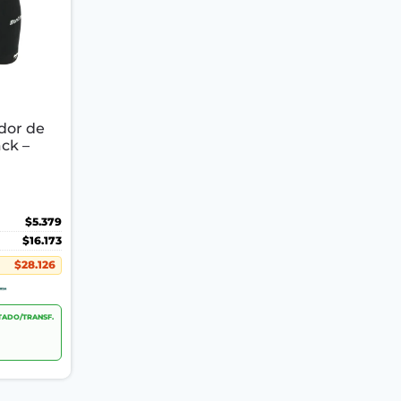
ador de
ck –
$5.379
$16.173
$28.126
ADO/TRANSF.