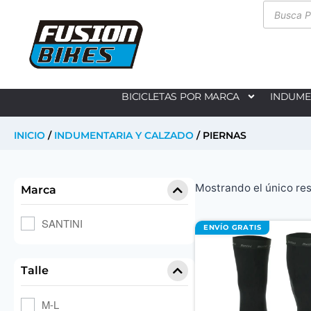
BICICLETAS POR MARCA
INDUME
INICIO
/
INDUMENTARIA Y CALZADO
/ PIERNAS
Mostrando el único re
Marca
SANTINI
ENVÍO GRATIS
Talle
M-L