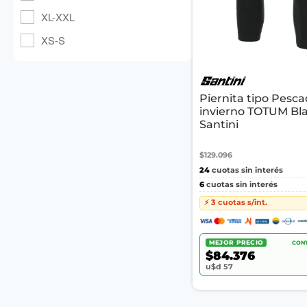
XL-XXL
XS-S
Piernita tipo Pesc
invierno TOTUM Bla
Santini
$129.096
24
cuotas sin interés
6
cuotas sin interés
⚡ 3 cuotas s/int.
MEJOR PRECIO
CONT
$84.376
u$d 57