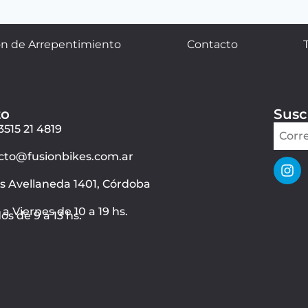
n de Arrepentimiento
Contacto
to
Susc
3515 21 4819
cto@fusionbikes.com.ar
ás Avellaneda 1401, Córdoba
a Viernes de 10 a 19 hs.
s de 9 a 13 hs.