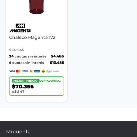
Chaleco Magenta 172
$107.645
24
$4.486
cuotas sin interés
6
$13.485
cuotas sin interés
MEJOR PRECIO
CONTADO/TRANSF.
$70.356
u$d 47
Mi cuenta