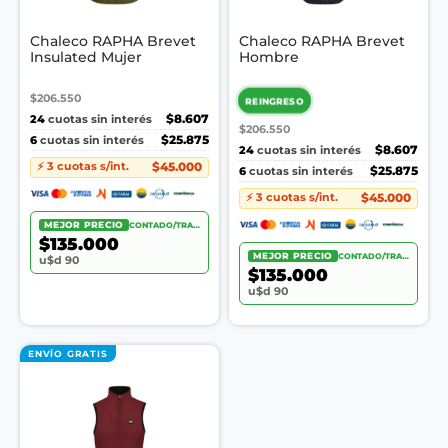
Chaleco RAPHA Brevet
Chaleco RAPHA Brevet
Insulated Mujer
Hombre
$206.550
REINGRESO
24
$8.607
cuotas sin interés
$206.550
6
$25.875
cuotas sin interés
24
$8.607
cuotas sin interés
$45.000
⚡ 3 cuotas s/int.
6
$25.875
cuotas sin interés
$45.000
⚡ 3 cuotas s/int.
MEJOR PRECIO
CONTADO/TRANSF.
$135.000
MEJOR PRECIO
CONTADO/TRANSF.
u$d 90
$135.000
u$d 90
ENVÍO GRATIS