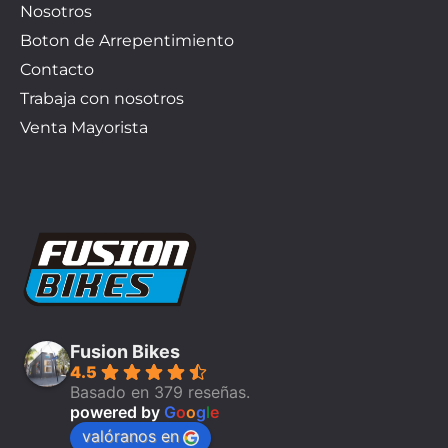
Nosotros
Boton de Arrepentimiento
Contacto
Trabaja con nosotros
Venta Mayorista
Fusion Bikes
4.5
Basado en 379 reseñas.
powered by
G
o
o
g
l
e
valóranos en