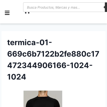
0
termica-01-
669c6b7122b2fe880c17
472344906166-1024-
1024