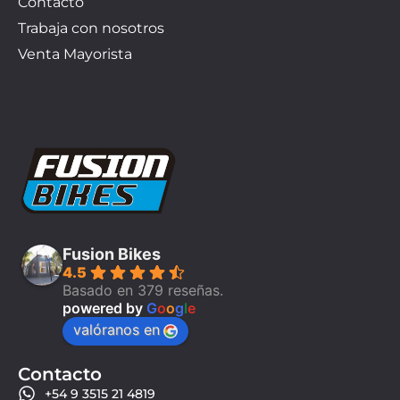
Contacto
Trabaja con nosotros
Venta Mayorista
Fusion Bikes
4.5
Basado en 379 reseñas.
powered by
G
o
o
g
l
e
valóranos en
Contacto
+54 9 3515 21 4819