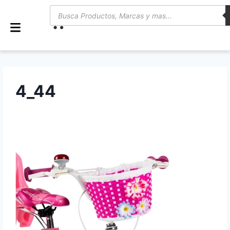
0
4_44