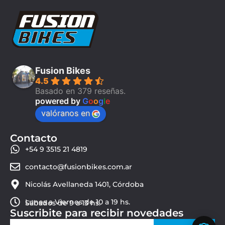
Fusion Bikes
4.5
Basado en 379 reseñas.
powered by
G
o
o
g
l
e
valóranos en
Contacto
+54 9 3515 21 4819
contacto@fusionbikes.com.ar
Nicolás Avellaneda 1401, Córdoba
Lunes a Viernes de 10 a 19 hs.
Sábados de 9 a 13 hs.
Suscribite para recibir novedades