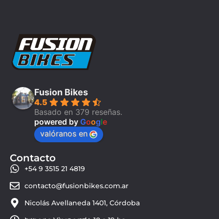
Fusion Bikes
4.5
Basado en 379 reseñas.
powered by
G
o
o
g
l
e
valóranos en
Contacto
+54 9 3515 21 4819
contacto@fusionbikes.com.ar
Nicolás Avellaneda 1401, Córdoba